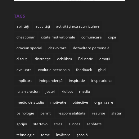
TAGS
abilități
activități
activități extracurriculare
chestionar
citate motivationale
comunicare
copii
craciun special
dezvoltare
dezvoltare personală
discuții
distracție
echilibru
Educatie
emoții
evaluare
evolutie personala
feedback
ghid
implicare
independență
inspiratie
inspirational
iulian craciun
jocuri
kidibot
mediu
mediu de studiu
motivatie
obiective
organizare
psihologie
părinți
responsabilitate
resurse
sfaturi
sprijin
startevo
stres
succes
sănătate
tehnologie
teme
învățare
școală