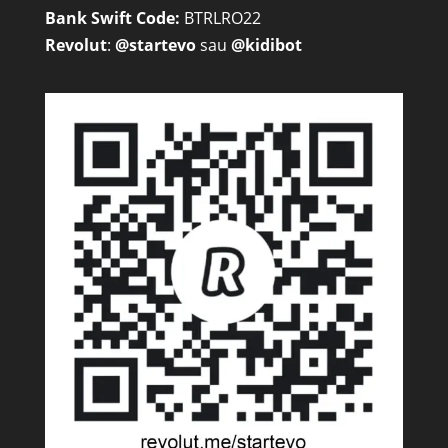
Bank Swift Code:
BTRLRO22
Revolut
:
@startevo
sau
@kidibot