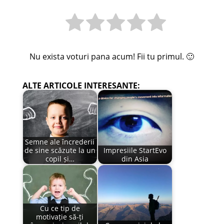
Nu exista voturi pana acum! Fii tu primul. 🙂
ALTE ARTICOLE INTERESANTE:
Semne ale încrederii
de sine scăzute la un
Impresiile StartEvo
copil și…
din Asia
Cu ce tip de
motivație să-ți