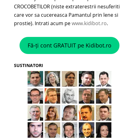
CROCOBETILOR (niste extraterestrii nesuferiti
care vor sa cucereasca Pamantul prin lene si
prostie). Intrati acum pe
www.kidibot.ro
.
Fă-ți cont GRATUIT pe Kidibot.ro
SUSTINATORI