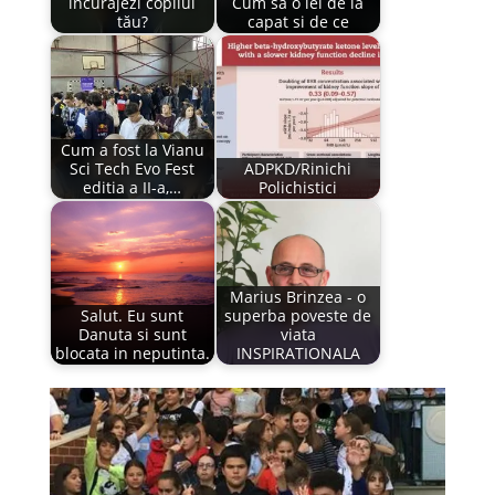
încurajezi copilul
Cum sa o iei de la
tău?
capat si de ce
Cum a fost la Vianu
Sci Tech Evo Fest
ADPKD/Rinichi
editia a II-a,…
Polichistici
Marius Brinzea - o
Salut. Eu sunt
superba poveste de
Danuta si sunt
viata
blocata in neputinta.
INSPIRATIONALA