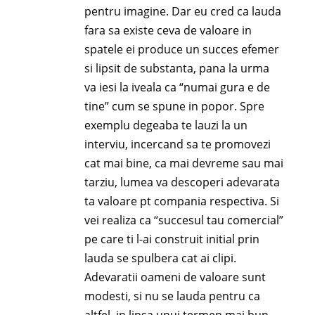
pentru imagine. Dar eu cred ca lauda
fara sa existe ceva de valoare in
spatele ei produce un succes efemer
si lipsit de substanta, pana la urma
va iesi la iveala ca “numai gura e de
tine” cum se spune in popor. Spre
exemplu degeaba te lauzi la un
interviu, incercand sa te promovezi
cat mai bine, ca mai devreme sau mai
tarziu, lumea va descoperi adevarata
ta valoare pt compania respectiva. Si
vei realiza ca “succesul tau comercial”
pe care ti l-ai construit initial prin
lauda se spulbera cat ai clipi.
Adevaratii oameni de valoare sunt
modesti, si nu se lauda pentru ca
altfel, in lipsa unui termen mai bun,