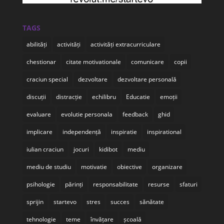
TAGS
abilități
activități
activități extracurriculare
chestionar
citate motivationale
comunicare
copii
craciun special
dezvoltare
dezvoltare personală
discuții
distracție
echilibru
Educatie
emoții
evaluare
evolutie personala
feedback
ghid
implicare
independență
inspiratie
inspirational
iulian craciun
jocuri
kidibot
mediu
mediu de studiu
motivatie
obiective
organizare
psihologie
părinți
responsabilitate
resurse
sfaturi
sprijin
startevo
stres
succes
sănătate
tehnologie
teme
învățare
școală