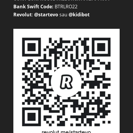
Bank Swift Code:
BTRLRO22
Revolut
:
@startevo
sau
@kidibot