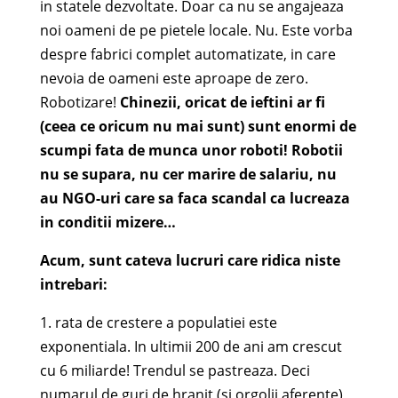
in statele dezvoltate. Doar ca nu se angajeaza
noi oameni de pe pietele locale. Nu. Este vorba
despre fabrici complet automatizate, in care
nevoia de oameni este aproape de zero.
Robotizare!
Chinezii, oricat de ieftini ar fi
(ceea ce oricum nu mai sunt) sunt enormi de
scumpi fata de munca unor roboti! Robotii
nu se supara, nu cer marire de salariu, nu
au NGO-uri care sa faca scandal ca lucreaza
in conditii mizere…
Acum, sunt cateva lucruri care ridica niste
intrebari:
1. rata de crestere a populatiei este
exponentiala. In ultimii 200 de ani am crescut
cu 6 miliarde! Trendul se pastreaza. Deci
numarul de guri de hranit (si orgolii aferente)