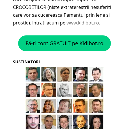
CROCOBETILOR (niste extraterestrii nesuferiti
care vor sa cucereasca Pamantul prin lene si
prostie). Intrati acum pe
www.kidibot.ro
.
Fă-ți cont GRATUIT pe Kidibot.ro
SUSTINATORI