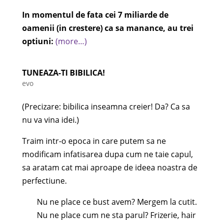
In momentul de fata cei 7 miliarde de
oamenii (in crestere) ca sa manance, au trei
optiuni:
(more…)
TUNEAZA-TI BIBILICA!
evo
(Precizare: bibilica inseamna creier! Da? Ca sa
nu va vina idei.)
Traim intr-o epoca in care putem sa ne
modificam infatisarea dupa cum ne taie capul,
sa aratam cat mai aproape de ideea noastra de
perfectiune.
Nu ne place ce bust avem? Mergem la cutit.
Nu ne place cum ne sta parul? Frizerie, hair