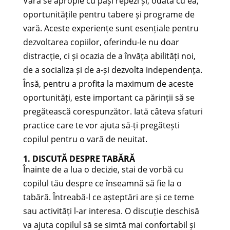
Vara se apropie cu pași repezi și, odată cu ea,
oportunitățile pentru tabere și programe de
vară. Aceste experiențe sunt esențiale pentru
dezvoltarea copiilor, oferindu-le nu doar
distracție, ci și ocazia de a învăța abilități noi,
de a socializa și de a-și dezvolta independența.
Însă, pentru a profita la maximum de aceste
oportunități, este important ca părinții să se
pregătească corespunzător. Iată câteva sfaturi
practice care te vor ajuta să-ți pregătești
copilul pentru o vară de neuitat.
1. DISCUTĂ DESPRE TABĂRĂ
Înainte de a lua o decizie, stai de vorbă cu
copilul tău despre ce înseamnă să fie la o
tabără. Întreabă-l ce așteptări are și ce teme
sau activități l-ar interesa. O discuție deschisă
va ajuta copilul să se simtă mai confortabil și