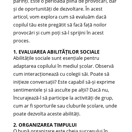
părinți. Este o perioadă plină de provocări, dar
și de oportunități de dezvoltare. În acest
articol, vom explora cum să evaluăm dacă
copilul tău este pregătit să facă față noilor
provocări și cum poți să-l sprijini în acest
proces.
1. EVALUAREA ABILITĂȚILOR SOCIALE
Abilitățile sociale sunt esențiale pentru
adaptarea copilului în mediul școlar. Observă
cum interacționează cu colegii săi. Poate să
inițieze conversații? Este capabil să-și exprime
sentimentele și să asculte pe alții? Dacă nu,
încurajează-l să participe la activități de grup,
cum ar fi sporturile sau cluburile școlare, unde
poate dezvolta aceste abilități.
2. ORGANIZAREA TIMPULUI
O bună organizare este cheia succesului în