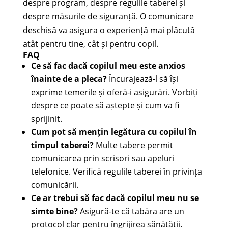
despre program, despre regulile taberei și
despre măsurile de siguranță. O comunicare
deschisă va asigura o experiență mai plăcută
atât pentru tine, cât și pentru copil.
FAQ
Ce să fac dacă copilul meu este anxios
înainte de a pleca?
Încurajează-l să își
exprime temerile și oferă-i asigurări. Vorbiți
despre ce poate să aștepte și cum va fi
sprijinit.
Cum pot să mențin legătura cu copilul în
timpul taberei?
Multe tabere permit
comunicarea prin scrisori sau apeluri
telefonice. Verifică regulile taberei în privința
comunicării.
Ce ar trebui să fac dacă copilul meu nu se
simte bine?
Asigură-te că tabăra are un
protocol clar pentru îngrijirea sănătății.