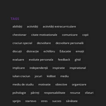
TAGS
abilități
activități
activități extracurriculare
chestionar
citate motivationale
comunicare
copii
craciun special
dezvoltare
dezvoltare personală
discuții
distracție
echilibru
Educatie
emoții
evaluare
evolutie personala
feedback
ghid
implicare
independență
inspiratie
inspirational
iulian craciun
jocuri
kidibot
mediu
mediu de studiu
motivatie
obiective
organizare
psihologie
părinți
responsabilitate
resurse
sfaturi
sprijin
startevo
stres
succes
sănătate