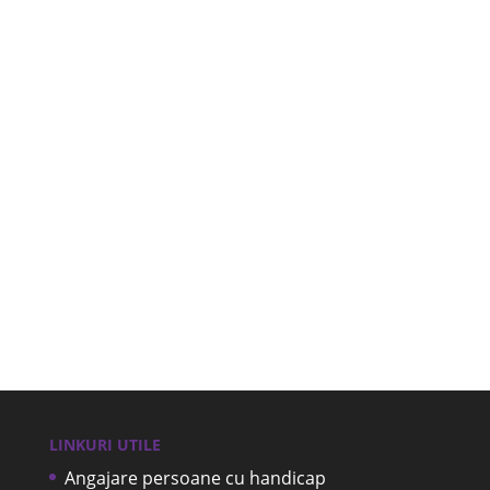
Azi dimineata am fost toti 3 in Ploiesti, la
Liceul Economic Virgil Madgearu. Scopul?
Sa vorbim cu liceenii de clasele...
LINKURI UTILE
Angajare persoane cu handicap