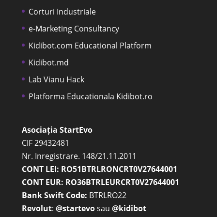
Corturi Industriale
e-Marketing Consultancy
Kidibot.com Educational Platform
Kidibot.md
Lab Vianu Hack
Platforma Educationala Kidibot.ro
Asociația StartEvo
CIF 29432481
Nr. Inregistrare. 148/21.11.2011
CONT LEI: RO51BTRLRONCRT0V27644001
CONT EUR: RO36BTRLEURCRT0V27644001
Bank Swift Code:
BTRLRO22
Revolut
:
@startevo
sau
@kidibot