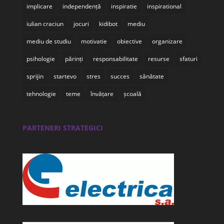
implicare
independență
inspiratie
inspirational
iulian craciun
jocuri
kidibot
mediu
mediu de studiu
motivatie
obiective
organizare
psihologie
părinți
responsabilitate
resurse
sfaturi
sprijin
startevo
stres
succes
sănătate
tehnologie
teme
învățare
școală
PARTENERI STRATEGICI