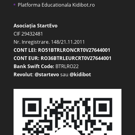
Platforma Educationala Kidibot.ro
Asociația StartEvo
CIF 29432481
Nr. Inregistrare. 148/21.11.2011
CONT LEI: RO51BTRLRONCRT0V27644001
CONT EUR: RO36BTRLEURCRT0V27644001
Bank Swift Code:
BTRLRO22
Revolut
:
@startevo
sau
@kidibot