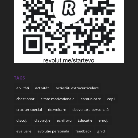
TAGS
abilități
activități
activități extracurriculare
chestionar
citate motivationale
comunicare
copii
craciun special
dezvoltare
dezvoltare personală
discuții
distracție
echilibru
Educatie
emoții
evaluare
evolutie personala
feedback
ghid