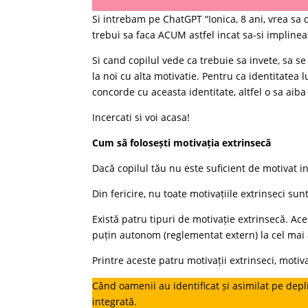
Si intrebam pe ChatGPT “Ionica, 8 ani, vrea sa
trebui sa faca ACUM astfel incat sa-si implinea
Si cand copilul vede ca trebuie sa invete, sa 
la noi cu alta motivatie. Pentru ca identitatea l
concorde cu aceasta identitate, altfel o sa aib
Incercati si voi acasa!
Cum să folosești motivația extrinsecă
Dacă copilul tău nu este suficient de motivat i
Din fericire, nu toate motivațiile extrinseci sunt
Există patru tipuri de motivație extrinsecă. Ac
puțin autonom (reglementat extern) la cel mai 
Printre aceste patru motivații extrinseci, motiv
Când oamenii au identificat și asimilat pe depli
integrată.