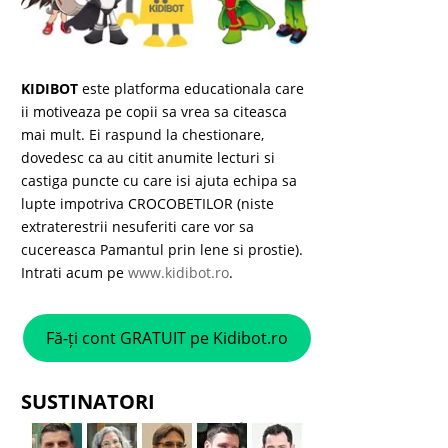
KIDIBOT
este platforma educationala care
ii motiveaza pe copii sa vrea sa citeasca
mai mult. Ei raspund la chestionare,
dovedesc ca au citit anumite lecturi si
castiga puncte cu care isi ajuta echipa sa
lupte impotriva CROCOBETILOR (niste
extraterestrii nesuferiti care vor sa
cucereasca Pamantul prin lene si prostie).
Intrati acum pe
www.kidibot.ro
.
Fă-ți cont GRATUIT pe Kidibot.ro
SUSTINATORI