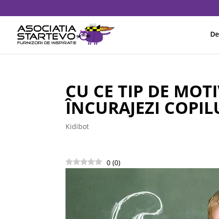
De
CU CE TIP DE MOTI
ÎNCURAJEZI COPIL
Kidibot
0
(
0
)