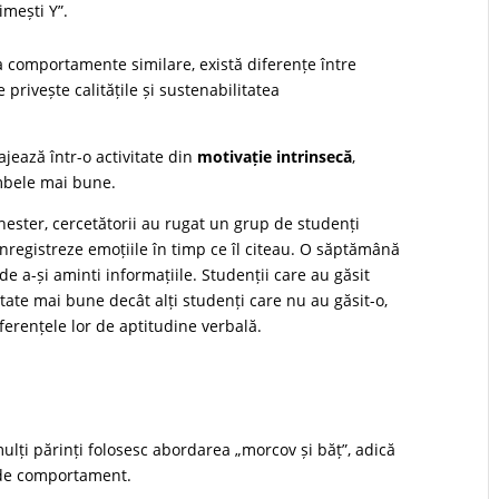
imești Y”.
la comportamente similare, există diferențe între
 privește calitățile și sustenabilitatea
jează într-o activitate din
motivație intrinsecă
,
ambele mai bune.
chester, cercetătorii au rugat un grup de studenți
i înregistreze emoțiile în timp ce îl citeau. O săptămână
de a-și aminti informațiile. Studenții care au găsit
ltate mai bune decât alți studenți care nu au găsit-o,
iferențele lor de aptitudine verbală.
ulți părinți folosesc abordarea „morcov și băț”, adică
 de comportament.