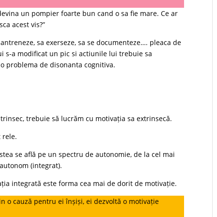
 devina un pompier foarte bun cand o sa fie mare. Ce ar
sca acest vis?”
se antreneze, sa exerseze, sa se documenteze…. pleaca de
ui s-a modificat un pic si actiunile lui trebuie sa
a o problema de disonanta cognitiva.
ntrinsec, trebuie să lucrăm cu motivația sa extrinsecă.
 rele.
estea se află pe un spectru de autonomie, de la cel mai
autonom (integrat).
ația integrată este forma cea mai de dorit de motivație.
n o cauză pentru ei înșiși, ei dezvoltă o motivație