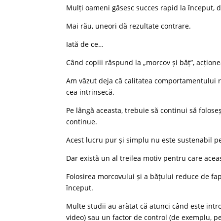
Mulți oameni găsesc succes rapid la început, 
Mai rău, uneori dă rezultate contrare.
Iată de ce…
Când copiii răspund la „morcov și băț”, acțione
Am văzut deja că calitatea comportamentului re
cea intrinsecă.
Pe lângă aceasta, trebuie să continui să folos
continue.
Acest lucru pur și simplu nu este sustenabil p
Dar există un al treilea motiv pentru care acea
Folosirea morcovului și a bățului reduce de fap
început.
Multe studii au arătat că atunci când este in
video) sau un factor de control (de exemplu, pe