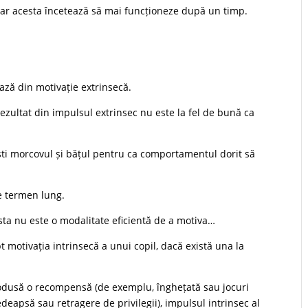
dar acesta încetează să mai funcționeze după un timp.
ază din motivație extrinsecă.
zultat din impulsul extrinsec nu este la fel de bună ca
ești morcovul și bățul pentru ca comportamentul dorit să
e termen lung.
sta nu este o modalitate eficientă de a motiva…
t motivația intrinsecă a unui copil, dacă există una la
trodusă o recompensă (de exemplu, înghețată sau jocuri
deapsă sau retragere de privilegii), impulsul intrinsec al