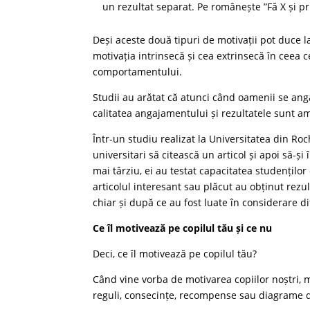
un rezultat separat. Pe românește ”Fă X și pr
Deși aceste două tipuri de motivații pot duce 
motivația intrinsecă și cea extrinsecă în ceea ce
comportamentului.
Studii au arătat că atunci când oamenii se anga
calitatea angajamentului și rezultatele sunt 
Într-un studiu realizat la Universitatea din Ro
universitari să citească un articol și apoi să-ș
mai târziu, ei au testat capacitatea studenților 
articolul interesant sau plăcut au obținut rezu
chiar și după ce au fost luate în considerare d
Ce îl motivează pe copilul tău și ce nu
Deci, ce îl motivează pe copilul tău?
Când vine vorba de motivarea copiilor noștri, m
reguli, consecințe, recompense sau diagrame