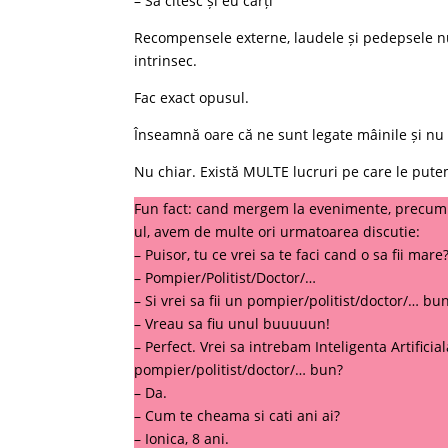
– Să citesc și eu cărți”
Recompensele externe, laudele și pedepsele nu 
intrinsec.
Fac exact opusul.
Înseamnă oare că ne sunt legate mâinile și nu
Nu chiar. Există MULTE lucruri pe care le putem
Fun fact: cand mergem la evenimente, precum A
ul, avem de multe ori urmatoarea discutie:
– Puisor, tu ce vrei sa te faci cand o sa fii mare
– Pompier/Politist/Doctor/…
– Si vrei sa fii un pompier/politist/doctor/… bu
– Vreau sa fiu unul buuuuun!
– Perfect. Vrei sa intrebam Inteligenta Artificial
pompier/politist/doctor/… bun?
– Da.
– Cum te cheama si cati ani ai?
– Ionica, 8 ani.