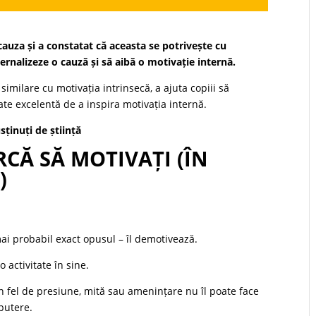
uza și a constatat că aceasta se potrivește cu
nternalizeze o cauză și să aibă o motivație internă.
similare cu motivația intrinsecă, a ajuta copiii să
te excelentă de a inspira motivația internă.
sținuți de știință
RCĂ SĂ MOTIVAȚI (ÎN
)
mai probabil exact opusul – îl demotivează.
 activitate în sine.
un fel de presiune, mită sau amenințare nu îl poate face
 putere.