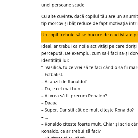
unei persoane scade.
Cu alte cuvinte, dacă copilul tău are un anumit 
tip morcov și băț reduce de fapt motivația intri
Un copil trebuie să se bucure de o activitate pe
Ideal, ar trebui ca noile activități pe care dori
percepută. De exemplu, cum sa-l faci să-și dor
identității lui:
”- Vasilică, tu ce vrei să te faci când o să fii ma
– Fotbalist.
– Ai auzit de Ronaldo?
– Da, e cel mai bun.
– Ai vrea să fii precum Ronaldo?
– Daaaa
– Super. Dar știi cât de mult citește Ronaldo?
– …
– Ronaldo citește foarte mult. Chiar și scrie că
Ronaldo, ce ar trebui să faci?