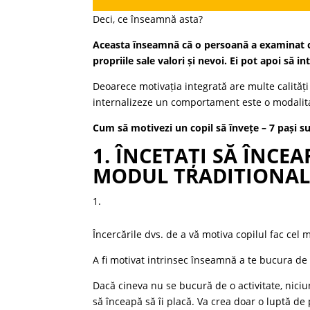
Deci, ce înseamnă asta?
Aceasta înseamnă că o persoană a examinat ca
propriile sale valori și nevoi. Ei pot apoi să i
Deoarece motivația integrată are multe calități 
internalizeze un comportament este o modalita
Cum să motivezi un copil să învețe – 7 pași su
1.
ÎNCETAȚI SĂ ÎNCEA
MODUL TRADITIONAL
Încercările dvs. de a vă motiva copilul fac cel 
A fi motivat intrinsec înseamnă a te bucura de o
Dacă cineva nu se bucură de o activitate, nici
să înceapă să îi placă. Va crea doar o luptă de