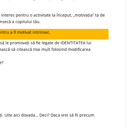
interes pentru o activitate la început, „motivația” ta de
nsecă a copilului tău.
ntru a fi motivat intrinsec.
ți să le promovați să fie legate de IDENTITATEA lui
ească să citească mai mult folosind modificarea
re?
rți. Uite aici dovada… Deci? Daca vrei să fii precum