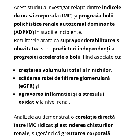
Acest studiu a investigat relația dintre
indicele
de masă corporală (IMC)
și
progresia bolii
polichistice renale autozomal dominante
(ADPKD)
în stadiile incipiente.
Rezultatele arată că
supraponderabilitatea și
obezitatea
sunt
predictori independenți
ai
progresiei accelerate a bolii
, fiind asociate cu:
creșterea volumului total al rinichilor
,
scăderea ratei de filtrare glomerulară
(eGFR)
și
agravarea inflamației și a stresului
oxidativ
la nivel renal.
Analizele au demonstrat o
corelație directă
între IMC ridicat și extinderea chisturilor
renale
, sugerând că
greutatea corporală