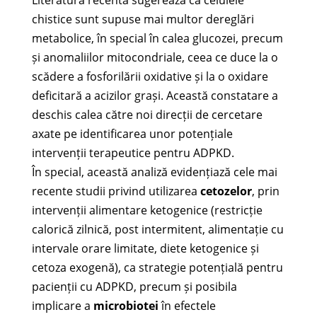
Literatura recentă sugerează că celulele
chistice sunt supuse mai multor dereglări
metabolice, în special în calea glucozei, precum
și anomaliilor mitocondriale, ceea ce duce la o
scădere a fosforilării oxidative și la o oxidare
deficitară a acizilor grași. Această constatare a
deschis calea către noi direcții de cercetare
axate pe identificarea unor potențiale
intervenții terapeutice pentru ADPKD.
În special, această analiză evidențiază cele mai
recente studii privind utilizarea
cetozelor
, prin
intervenții alimentare ketogenice (restricție
calorică zilnică, post intermitent, alimentație cu
intervale orare limitate, diete ketogenice și
cetoza exogenă), ca strategie potențială pentru
pacienții cu ADPKD, precum și posibila
implicare a
microbiotei
în efectele