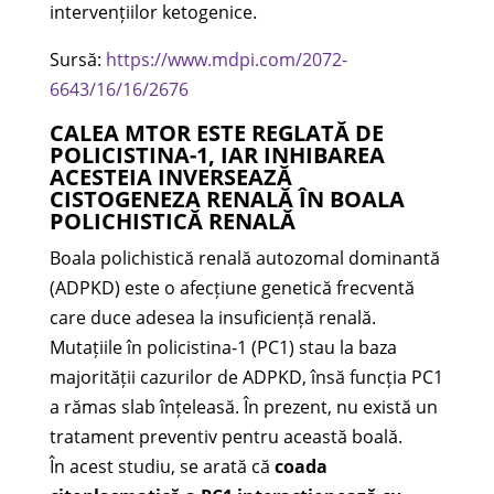
intervențiilor ketogenice.
Sursă:
https://www.mdpi.com/2072-
6643/16/16/2676
CALEA MTOR ESTE REGLATĂ DE
POLICISTINA-1, IAR INHIBAREA
ACESTEIA INVERSEAZĂ
CISTOGENEZA RENALĂ ÎN BOALA
POLICHISTICĂ RENALĂ
Boala polichistică renală autozomal dominantă
(ADPKD) este o afecțiune genetică frecventă
care duce adesea la insuficiență renală.
Mutațiile în policistina-1 (PC1) stau la baza
majorității cazurilor de ADPKD, însă funcția PC1
a rămas slab înțeleasă. În prezent, nu există un
tratament preventiv pentru această boală.
În acest studiu, se arată că
coada