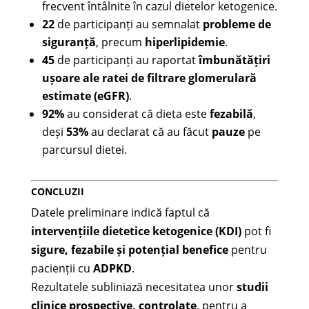
frecvent întâlnite în cazul dietelor ketogenice.
22
de participanți au semnalat
probleme de
siguranță
, precum
hiperlipidemie
.
45
de participanți au raportat
îmbunătățiri
ușoare ale ratei de filtrare glomerulară
estimate (eGFR)
.
92%
au considerat că dieta este
fezabilă
,
deși
53%
au declarat că au făcut
pauze
pe
parcursul dietei.
CONCLUZII
Datele preliminare indică faptul că
intervențiile dietetice ketogenice (KDI)
pot fi
sigure, fezabile și potențial benefice
pentru
pacienții cu
ADPKD
.
Rezultatele subliniază necesitatea unor
studii
clinice prospective, controlate
, pentru a