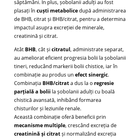
săptămâni. În plus, șobolanii adulți au fost
plasați în
cuști metabolice
după administrarea
de BHB, citrat și BHB/citrat, pentru a determina
impactul asupra excreției de minerale,
creatinină și citrat.
Atât
BHB
, cât și
citratul
, administrate separat,
au ameliorat eficient progresia bolii la șobolanii
tineri, reducând markerii bolii chistice, iar în
combinație au produs un
efect sinergic
.
Combinația
BHB/citrat
a dus la o
regresie
parțială a bolii
la șobolanii adulți cu boală
chistică avansată, inhibând formarea
chisturilor și leziunile renale.
Această combinație oferă beneficii prin
mecanisme multiple
, crescând excreția de
creatinină și citrat
și normalizând excreția