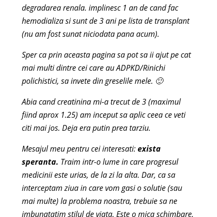
degradarea renala. implinesc 1 an de cand fac
hemodializa si sunt de 3 ani pe lista de transplant
(nu am fost sunat niciodata pana acum).
Sper ca prin aceasta pagina sa pot sa ii ajut pe cat
mai multi dintre cei care au ADPKD/Rinichi
polichistici, sa invete din greselile mele. 🙂
Abia cand creatinina mi-a trecut de 3 (maximul
fiind aprox 1.25) am inceput sa aplic ceea ce veti
citi mai jos. Deja era putin prea tarziu.
Mesajul meu pentru cei interesati:
exista
speranta.
Traim intr-o lume in care progresul
medicinii este urias, de la zi la alta. Dar, ca sa
interceptam ziua in care vom gasi o solutie (sau
mai multe) la problema noastra, trebuie sa ne
imbunatatim stilul de viata. Este o mica schimbare,