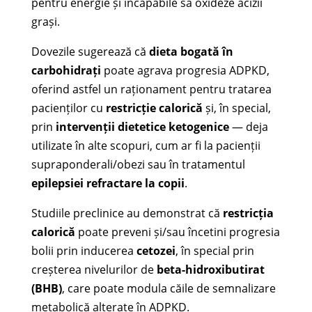
pentru energie și incapabile să oxideze acizii
grași.
Dovezile sugerează că
dieta bogată în
carbohidrați
poate agrava progresia ADPKD,
oferind astfel un raționament pentru tratarea
pacienților cu
restricție calorică
și, în special,
prin
intervenții dietetice ketogenice
— deja
utilizate în alte scopuri, cum ar fi la pacienții
supraponderali/obezi sau în tratamentul
epilepsiei refractare la copii
.
Studiile preclinice au demonstrat că
restricția
calorică
poate preveni și/sau încetini progresia
bolii prin inducerea
cetozei
, în special prin
creșterea nivelurilor de
beta-hidroxibutirat
(BHB)
, care poate modula căile de semnalizare
metabolică alterate în ADPKD.