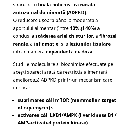
șoarece cu
boală polichistică renală
autozomal dominantă (ADPKD)
.
O reducere ușoară până la moderată a
aportului alimentar (între
10% și 40%
) a
condus la
scăderea ariei chisturilor
, a
fibrozei
renale
, a
inflamației
și a
leziunilor tisulare
,
într-o manieră
dependentă de doză
.
Studiile moleculare și biochimice efectuate pe
acești șoareci arată că restricția alimentară
ameliorează ADPKD printr-un mecanism care
implică:
suprimarea căii mTOR (mammalian target
of rapamycin)
și
activarea căii LKB1/AMPK (liver kinase B1 /
AMP-activated protein kinase)
.