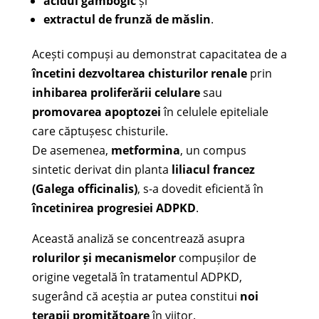
acidul gambogic
și
extractul de frunză de măslin
.
Acești compuși au demonstrat capacitatea de a
încetini dezvoltarea chisturilor renale
prin
inhibarea proliferării celulare
sau
promovarea apoptozei
în celulele epiteliale
care căptușesc chisturile.
De asemenea,
metformina
, un compus
sintetic derivat din planta
liliacul francez
(Galega officinalis)
, s-a dovedit eficientă în
încetinirea progresiei ADPKD
.
Această analiză se concentrează asupra
rolurilor și mecanismelor
compușilor de
origine vegetală în tratamentul ADPKD,
sugerând că aceștia ar putea constitui
noi
terapii promițătoare
în viitor.