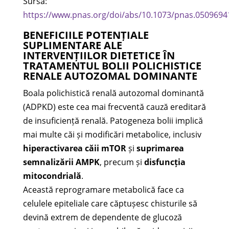
Sursă:
https://www.pnas.org/doi/abs/10.1073/pnas.0509694
BENEFICIILE POTENȚIALE
SUPLIMENTARE ALE
INTERVENȚIILOR DIETETICE ÎN
TRATAMENTUL BOLII POLICHISTICE
RENALE AUTOZOMAL DOMINANTE
Boala polichistică renală autozomal dominantă
(ADPKD) este cea mai frecventă cauză ereditară
de insuficiență renală. Patogeneza bolii implică
mai multe căi și modificări metabolice, inclusiv
hiperactivarea căii mTOR
și
suprimarea
semnalizării AMPK
, precum și
disfuncția
mitocondrială
.
Această reprogramare metabolică face ca
celulele epiteliale care căptușesc chisturile să
devină extrem de dependente de glucoză