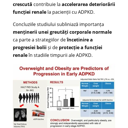
crescută
contribuie la
accelerarea deteriorării
funcției renale
la pacienții cu ADPKD.
Concluziile studiului subliniază importanța
menținerii unei greutăți corporale normale
ca parte a strategiilor de
încetinire a
progresiei bolii
și de
protecție a funcției
renale
în stadiile timpurii ale ADPKD.