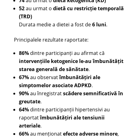
74
au urmat o
dietă ketogenică (KD)
52
au urmat o
dietă cu restricție temporală
(TRD)
Durata medie a dietei a fost de
6 luni
.
Principalele rezultate raportate:
86%
dintre participanți au afirmat că
intervențiile ketogenice le-au îmbunătățit
starea generală de sănătate
.
67%
au observat
îmbunătățiri ale
simptomelor asociate ADPKD
.
90%
au înregistrat
scădere semnificativă în
greutate
.
64%
dintre participanții hipertensivi au
raportat
îmbunătățiri ale tensiunii
arteriale
.
66%
au menționat
efecte adverse minore
,