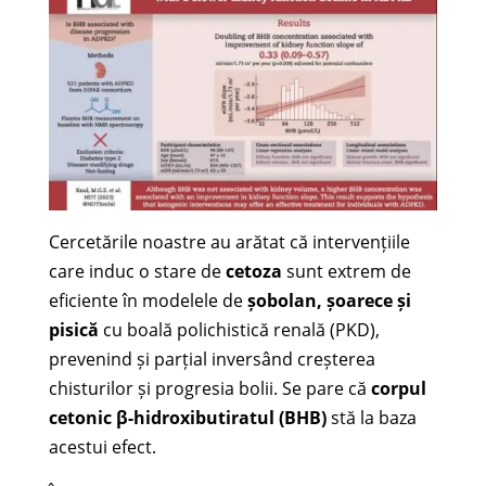
Cercetările noastre au arătat că intervențiile
care induc o stare de
cetoza
sunt extrem de
eficiente în modelele de
șobolan, șoarece și
pisică
cu boală polichistică renală (PKD),
prevenind și parțial inversând creșterea
chisturilor și progresia bolii. Se pare că
corpul
cetonic β-hidroxibutiratul (BHB)
stă la baza
acestui efect.