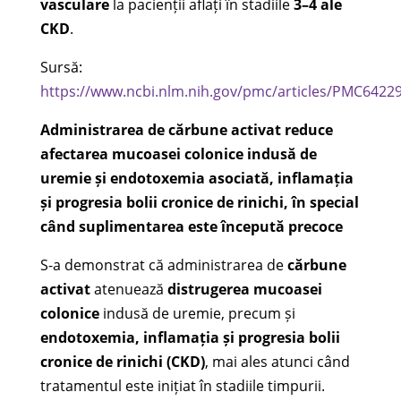
vasculare
la pacienții aflați în stadiile
3–4 ale
CKD
.
Sursă:
https://www.ncbi.nlm.nih.gov/pmc/articles/PMC6422
Administrarea de cărbune activat reduce
afectarea mucoasei colonice indusă de
uremie și endotoxemia asociată, inflamația
și progresia bolii cronice de rinichi, în special
când suplimentarea este începută precoce
S-a demonstrat că administrarea de
cărbune
activat
atenuează
distrugerea mucoasei
colonice
indusă de uremie, precum și
endotoxemia, inflamația și progresia bolii
cronice de rinichi (CKD)
, mai ales atunci când
tratamentul este inițiat în stadiile timpurii.