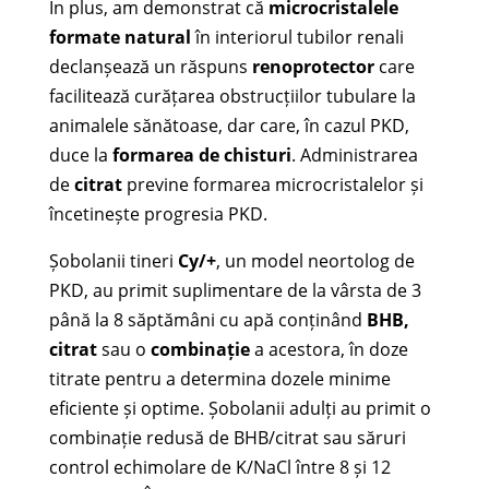
În plus, am demonstrat că
microcristalele
formate natural
în interiorul tubilor renali
declanșează un răspuns
renoprotector
care
facilitează curățarea obstrucțiilor tubulare la
animalele sănătoase, dar care, în cazul PKD,
duce la
formarea de chisturi
. Administrarea
de
citrat
previne formarea microcristalelor și
încetinește progresia PKD.
Șobolanii tineri
Cy/+
, un model neortolog de
PKD, au primit suplimentare de la vârsta de 3
până la 8 săptămâni cu apă conținând
BHB,
citrat
sau o
combinație
a acestora, în doze
titrate pentru a determina dozele minime
eficiente și optime. Șobolanii adulți au primit o
combinație redusă de BHB/citrat sau săruri
control echimolare de K/NaCl între 8 și 12