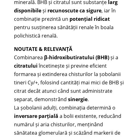
minerală. BHB și citratul sunt substanțe
larg
disponibile
și
recunoscute ca sigure
, iar în
combinație prezintă un
potențial ridicat
pentru susținerea sănătății renale în boala
polichistică renală.
NOUTATE & RELEVANȚĂ
Combinarea
β-hidroxibutiratului (BHB)
și a
citratului
încetinește și previne eficient
formarea și extinderea chisturilor la șobolanii
tineri Cy/+, folosind cantități mai mici de BHB și
citrat decât atunci când sunt administrate
separat, demonstrând
sinergie
.
La șobolanii adulți, combinația determină o
inversare parțială
a bolii existente, reducând
numărul și aria chisturilor, menținând
sănătatea glomerulară și scăzând markerii de