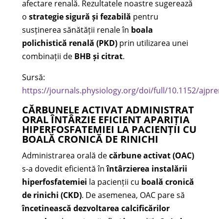
afectare renală. Rezultatele noastre sugerează
o
strategie sigură și fezabilă
pentru
susținerea sănătății renale în
boala
polichistică renală (PKD)
prin utilizarea unei
combinații de
BHB și citrat
.
Sursă:
https://journals.physiology.org/doi/full/10.1152/ajpr
CĂRBUNELE ACTIVAT ADMINISTRAT
ORAL ÎNTÂRZIE EFICIENT APARIȚIA
HIPERFOSFATEMIEI LA PACIENȚII CU
BOALĂ CRONICĂ DE RINICHI
Administrarea orală de
cărbune activat (OAC)
s-a dovedit eficientă în
întârzierea instalării
hiperfosfatemiei
la pacienții cu
boală cronică
de rinichi (CKD)
. De asemenea, OAC pare să
încetinească dezvoltarea calcificărilor