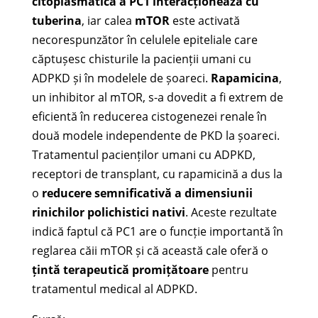
citoplasmatică a PC1 interacționează cu
tuberina
, iar calea
mTOR
este activată
necorespunzător în celulele epiteliale care
căptușesc chisturile la pacienții umani cu
ADPKD și în modelele de șoareci.
Rapamicina
,
un inhibitor al mTOR, s-a dovedit a fi extrem de
eficientă în reducerea cistogenezei renale în
două modele independente de PKD la șoareci.
Tratamentul pacienților umani cu ADPKD,
receptori de transplant, cu rapamicină a dus la
o
reducere semnificativă a dimensiunii
rinichilor polichistici nativi
. Aceste rezultate
indică faptul că PC1 are o funcție importantă în
reglarea căii mTOR și că această cale oferă o
țintă terapeutică promițătoare
pentru
tratamentul medical al ADPKD.