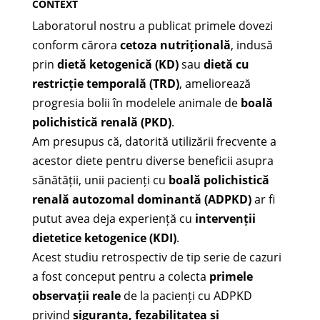
CONTEXT
Laboratorul nostru a publicat primele dovezi
conform cărora
cetoza nutrițională
, indusă
prin
dietă ketogenică (KD)
sau
dietă cu
restricție temporală (TRD)
, ameliorează
progresia bolii în modelele animale de
boală
polichistică renală (PKD)
.
Am presupus că, datorită utilizării frecvente a
acestor diete pentru diverse beneficii asupra
sănătății, unii pacienți cu
boală polichistică
renală autozomal dominantă (ADPKD)
ar fi
putut avea deja experiență cu
intervenții
dietetice ketogenice (KDI)
.
Acest studiu retrospectiv de tip serie de cazuri
a fost conceput pentru a colecta
primele
observații reale
de la pacienți cu ADPKD
privind
siguranța, fezabilitatea și