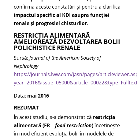
confirma aceste constatări și pentru a clarifica
impactul specific al KDI asupra funcției
renale și progresiei chisturilor
.
RESTRICȚIA ALIMENTARĂ
AMELIOREAZĂ DEZVOLTAREA BOLII
POLICHISTICE RENALE
Sursă:
Journal of the American Society of
Nephrology
https://journals.lww.com/jasn/pages/articleviewer.as
year=2016&issue=05000&article=00022&type=Fulltex
Data:
mai 2016
REZUMAT
În acest studiu, s-a demonstrat că
restricția
alimentară (FR –
food restriction
)
încetinește
în mod eficient evoluția bolii în modelele de