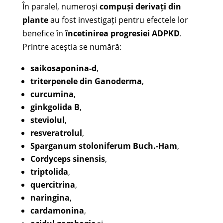
În paralel, numeroși
compuși derivați din
plante
au fost investigați pentru efectele lor
benefice în
încetinirea progresiei ADPKD
.
Printre aceștia se numără:
saikosaponina-d
,
triterpenele din Ganoderma
,
curcumina
,
ginkgolida B
,
steviolul
,
resveratrolul
,
Sparganum stoloniferum Buch.-Ham
,
Cordyceps sinensis
,
triptolida
,
quercitrina
,
naringina
,
cardamonina
,