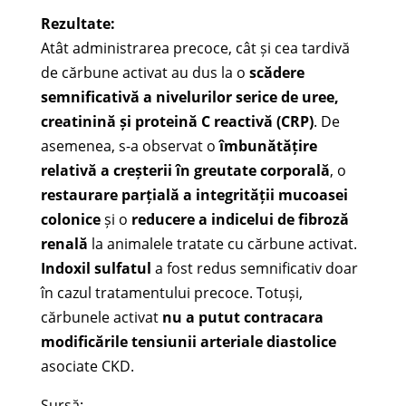
Rezultate:
Atât administrarea precoce, cât și cea tardivă
de cărbune activat au dus la o
scădere
semnificativă a nivelurilor serice de uree,
creatinină și proteină C reactivă (CRP)
. De
asemenea, s-a observat o
îmbunătățire
relativă a creșterii în greutate corporală
, o
restaurare parțială a integrității mucoasei
colonice
și o
reducere a indicelui de fibroză
renală
la animalele tratate cu cărbune activat.
Indoxil sulfatul
a fost redus semnificativ doar
în cazul tratamentului precoce. Totuși,
cărbunele activat
nu a putut contracara
modificările tensiunii arteriale diastolice
asociate CKD.
Sursă: