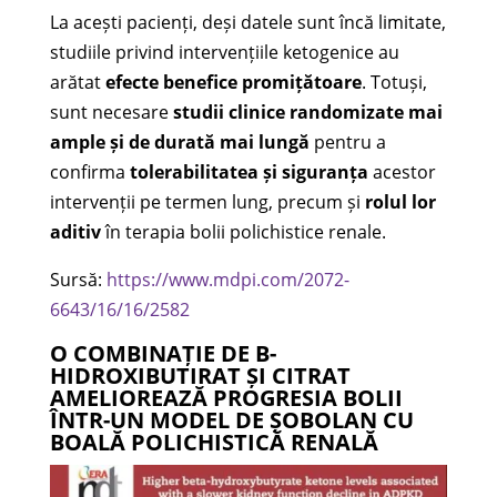
La acești pacienți, deși datele sunt încă limitate,
studiile privind intervențiile ketogenice au
arătat
efecte benefice promițătoare
. Totuși,
sunt necesare
studii clinice randomizate mai
ample și de durată mai lungă
pentru a
confirma
tolerabilitatea și siguranța
acestor
intervenții pe termen lung, precum și
rolul lor
aditiv
în terapia bolii polichistice renale.
Sursă:
https://www.mdpi.com/2072-
6643/16/16/2582
O COMBINAȚIE DE Β-
HIDROXIBUTIRAT ȘI CITRAT
AMELIOREAZĂ PROGRESIA BOLII
ÎNTR-UN MODEL DE ȘOBOLAN CU
BOALĂ POLICHISTICĂ RENALĂ