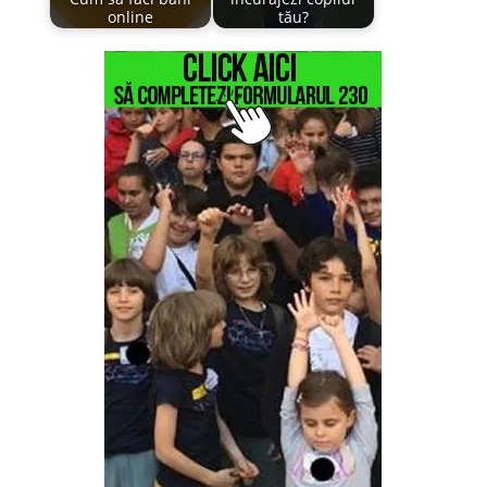
online
tău?