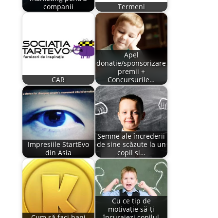
companii
Termeni
Apel
donatie/sponsorizare
premii +
CAR
Concursurile…
Semne ale încrederii
Impresiile StartEvo
de sine scăzute la un
din Asia
copil și…
Cu ce tip de
motivație să-ți
Cum să faci bani
încurajezi copilul