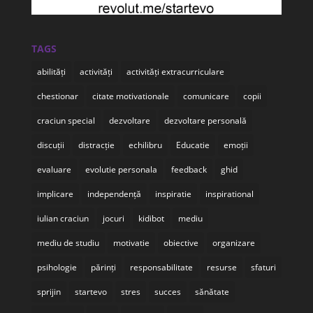
TAGS
abilități
activități
activități extracurriculare
chestionar
citate motivationale
comunicare
copii
craciun special
dezvoltare
dezvoltare personală
discuții
distracție
echilibru
Educatie
emoții
evaluare
evolutie personala
feedback
ghid
implicare
independență
inspiratie
inspirational
iulian craciun
jocuri
kidibot
mediu
mediu de studiu
motivatie
obiective
organizare
psihologie
părinți
responsabilitate
resurse
sfaturi
sprijin
startevo
stres
succes
sănătate