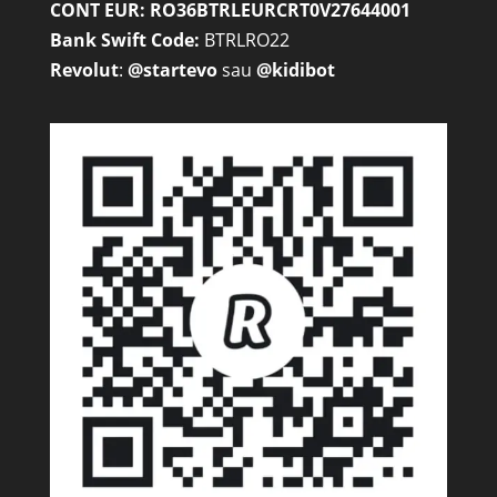
CONT EUR: RO36BTRLEURCRT0V27644001
Bank Swift Code:
BTRLRO22
Revolut
:
@startevo
sau
@kidibot