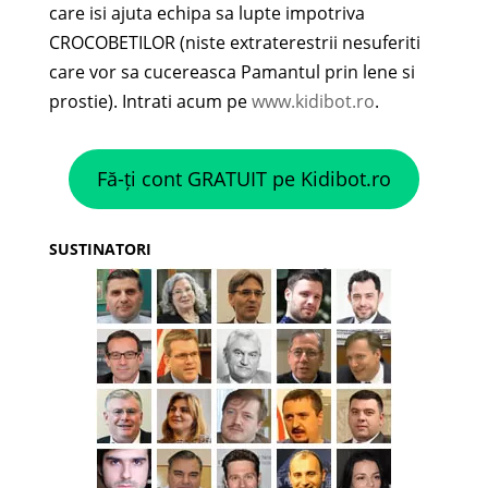
care isi ajuta echipa sa lupte impotriva
CROCOBETILOR (niste extraterestrii nesuferiti
care vor sa cucereasca Pamantul prin lene si
prostie). Intrati acum pe
www.kidibot.ro
.
Fă-ți cont GRATUIT pe Kidibot.ro
SUSTINATORI