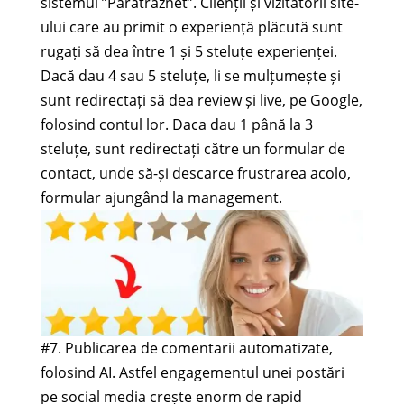
sistemul ”Paratraznet”. Clienții și vizitatorii site-
ului care au primit o experiență plăcută sunt
rugați să dea între 1 și 5 steluțe experienței.
Dacă dau 4 sau 5 steluțe, li se mulțumește și
sunt redirectați să dea review și live, pe Google,
folosind contul lor. Daca dau 1 până la 3
steluțe, sunt redirectați către un formular de
contact, unde să-și descarce frustrarea acolo,
formular ajungând la management.
#7. Publicarea de comentarii automatizate,
folosind AI. Astfel engagementul unei postări
pe social media crește enorm de rapid