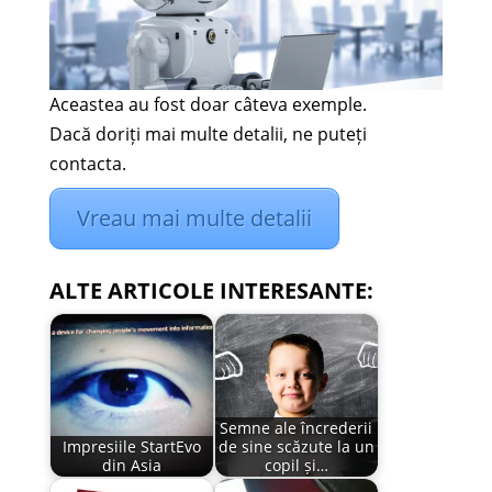
Aceastea au fost doar câteva exemple.
Dacă doriți mai multe detalii, ne puteți
contacta.
Vreau mai multe detalii
ALTE ARTICOLE INTERESANTE:
Semne ale încrederii
Impresiile StartEvo
de sine scăzute la un
din Asia
copil și…