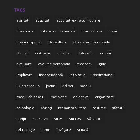
TAGS
abilități
activități
activități extracurriculare
chestionar
citate motivationale
comunicare
copii
craciun special
dezvoltare
dezvoltare personală
discuții
distracție
echilibru
Educatie
emoții
evaluare
evolutie personala
feedback
ghid
implicare
independență
inspiratie
inspirational
iulian craciun
jocuri
kidibot
mediu
mediu de studiu
motivatie
obiective
organizare
psihologie
părinți
responsabilitate
resurse
sfaturi
sprijin
startevo
stres
succes
sănătate
tehnologie
teme
învățare
școală