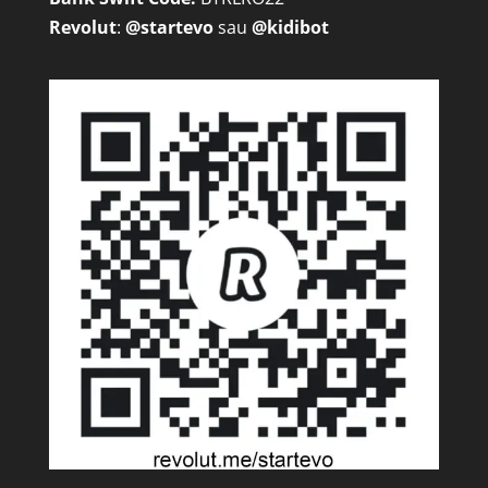
Revolut
:
@startevo
sau
@kidibot