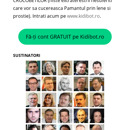
CROCOBETILOR (niste extraterestrii nesuferiti
care vor sa cucereasca Pamantul prin lene si
prostie). Intrati acum pe
www.kidibot.ro
.
Fă-ți cont GRATUIT pe Kidibot.ro
SUSTINATORI