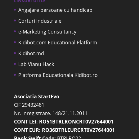
LINKURI UTILE
Angajare persoane cu handicap
Corturi Industriale
e-Marketing Consultancy
Kidibot.com Educational Platform
Kidibot.md
Lab Vianu Hack
Platforma Educationala Kidibot.ro
Asociația StartEvo
CIF 29432481
Nr. Inregistrare. 148/21.11.2011
CONT LEI: RO51BTRLRONCRT0V27644001
CONT EUR: RO36BTRLEURCRT0V27644001
Bank Swift Code:
BTRLRO22