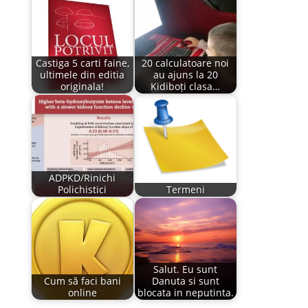
Castiga 5 carti faine,
20 calculatoare noi
ultimele din editia
au ajuns la 20
originala!
Kidiboți clasa…
ADPKD/Rinichi
Polichistici
Termeni
Salut. Eu sunt
Cum să faci bani
Danuta si sunt
online
blocata in neputinta.