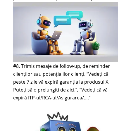
#8. Trimis mesaje de follow-up, de reminder
clienților sau potențialilor clienți. ”Vedeți că
peste 7 zile vă expiră garanția la produsul X.
Puteți să o prelungiți de aici.”, ”Vedeți că vă
expiră ITP-ul/RCA-ul/Asigurarea/….”