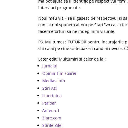
ma pot ajuta sa il identific pe respectivul “om”
interviuri programate.
Noul meu vis – sa il gasesc pe respectivul si sa
cum si noi spunem altora pe StartEvo ca sa faca
facem eforturi sa ne indeplinim visurile.
PS. Multumesc TUTUROR pentru incurajarile pri
stii ca ai pe cine sa te bazezi cand ai nevoie. 
Later edit: Multumiri si celor de la :
Jurnalul
Opinia Timisoarei
Medias Info
Stiri Azi
Libertatea
Parloar
Antena 1
Ziare.com
Stirile Zilei