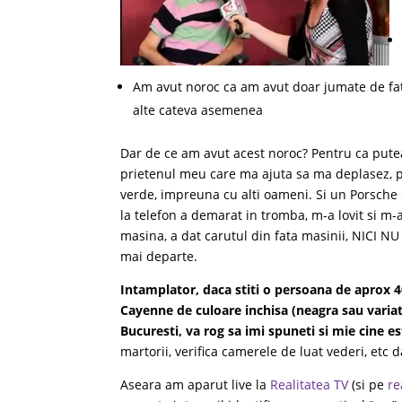
Am avut noroc ca am avut doar jumate de fat
alte cateva asemenea
Dar de ce am avut acest noroc? Pentru ca putea 
prietenul meu care ma ajuta sa ma deplasez, p
verde, impreuna cu alti oameni. Si un Porsch
la telefon a demarat in tromba, m-a lovit si m-a
masina, a dat carutul din fata masinii, NICI NU
mai departe.
Intamplator, daca stiti o persoana de aprox 4
Cayenne de culoare inchisa (neagra sau varia
Bucuresti, va rog sa imi spuneti si mie cine es
martorii, verifica camerele de luat vederi, etc d
Aseara am aparut live la
Realitatea TV
(si pe
re