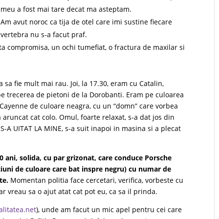
meu a fost mai tare decat ma asteptam.
Am avut noroc ca tija de otel care imi sustine fiecare
vertebra nu s-a facut praf.
a compromisa, un ochi tumefiat, o fractura de maxilar si
sa fie mult mai rau. Joi, la 17.30, eram cu Catalin,
e trecerea de pietoni de la Dorobanti. Eram pe culoarea
e Cayenne de culoare neagra, cu un “domn” care vorbea
 aruncat cat colo. Omul, foarte relaxat, s-a dat jos din
 S-A UITAT LA MINE, s-a suit inapoi in masina si a plecat
0 ani, solida, cu par grizonat, care conduce Porsche
tiuni de culoare care bat inspre negru) cu numar de
te.
Momentan politia face cercetari, verifica, vorbeste cu
ar vreau sa o ajut atat cat pot eu, ca sa il prinda.
alitatea.net
), unde am facut un mic apel pentru cei care