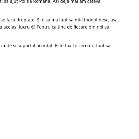
 si sa ajut Politia Romana. Azi deja mai am cateva
 se faca dreptate. Si o sa ma lupt sa mi-l indeplinesc, asa
 acelasi lucru 🙂 Pentru ca tine de fiecare din noi sa
mite si suportul acordat. Este foarte reconfortant sa
