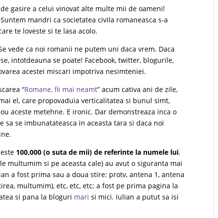
de gasire a celui vinovat alte multe mii de oameni!
Suntem mandri ca societatea civila romaneasca s-a
are te loveste si te lasa acolo.
. Se vede ca noi romanii ne putem uni daca vrem. Daca
, intotdeauna se poate! Facebook, twitter, blogurile,
movarea acestei miscari impotriva nesimteniei.
scarea “
Romane, fii mai neamt
” acum cativa ani de zile,
mai el, care propovaduia verticalitatea si bunul simt,
n nou aceste metehne. E ironic. Dar demonstreaza inca o
ie sa se imbunatateasca in aceasta tara si daca noi
ine.
peste
100,000 (o suta de mii) de referinte la numele lui
.
a le multumim si pe aceasta cale) au avut o siguranta mai
ian a fost prima sau a doua stire: protv, antena 1, antena
tirea, multumim), etc, etc, etc; a fost pe prima pagina la
atea si pana la bloguri
mari
si mici. Iulian a putut sa isi