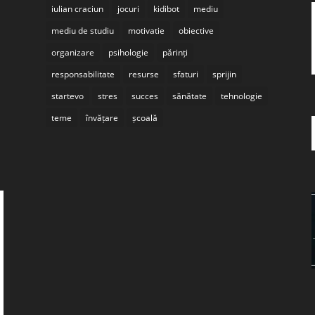
iulian craciun
jocuri
kidibot
mediu
mediu de studiu
motivatie
obiective
organizare
psihologie
părinți
responsabilitate
resurse
sfaturi
sprijin
startevo
stres
succes
sănătate
tehnologie
teme
învățare
școală