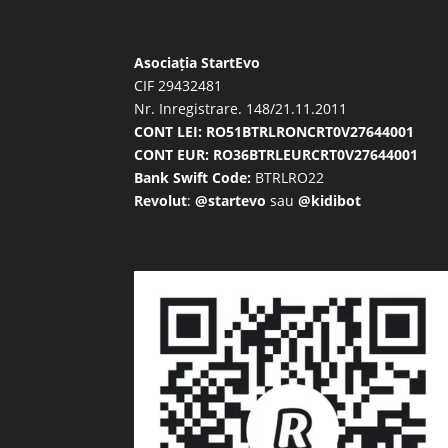
Asociația StartEvo
CIF 29432481
Nr. Inregistrare. 148/21.11.2011
CONT LEI: RO51BTRLRONCRT0V27644001
CONT EUR: RO36BTRLEURCRT0V27644001
Bank Swift Code:
BTRLRO22
Revolut
:
@startevo
sau
@kidibot