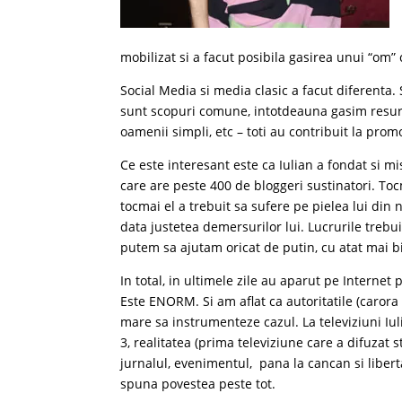
mobilizat si a facut posibila gasirea unui “om” c
Social Media si media clasic a facut diferenta
sunt scopuri comune, intotdeauna gasim resurse
oamenii simpli, etc – toti au contribuit la pro
Ce este interesant este ca Iulian a fondat si mi
care are peste 400 de bloggeri sustinatori. Toc
tocmai el a trebuit sa sufere pe pielea lui di
data justetea demersurilor lui. Lucrurile trebu
putem sa ajutam oricat de putin, cu atat mai b
In total, in ultimele zile au aparut pe Internet 
Este ENORM. Si am aflat ca autoritatile (caror
mare sa instrumenteze cazul. La televiziuni Iul
3, realitatea (prima televiziune care a difuzat s
jurnalul, evenimentul, pana la cancan si libert
spuna povestea peste tot.