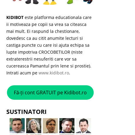
KIDIBOT
este platforma educationala care
ii motiveaza pe copii sa vrea sa citeasca
mai mult. Ei raspund la chestionare,
dovedesc ca au citit anumite lecturi si
castiga puncte cu care isi ajuta echipa sa
lupte impotriva CROCOBETILOR (niste
extraterestrii nesuferiti care vor sa
cucereasca Pamantul prin lene si prostie).
Intrati acum pe
www.kidibot.ro
.
Fă-ți cont GRATUIT pe Kidibot.ro
SUSTINATORI