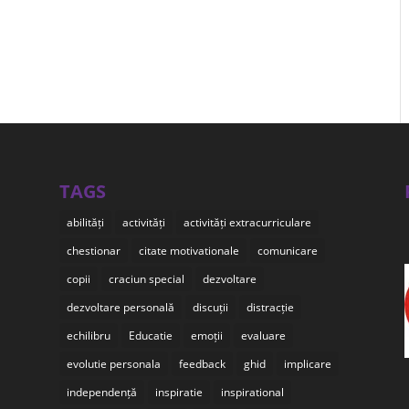
TAGS
abilități
activități
activități extracurriculare
chestionar
citate motivationale
comunicare
copii
craciun special
dezvoltare
dezvoltare personală
discuții
distracție
echilibru
Educatie
emoții
evaluare
evolutie personala
feedback
ghid
implicare
independență
inspiratie
inspirational