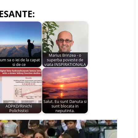
ESANTE:
Marius Brinzea - o
um sa o iei de la capat
superba poveste de
si de ce
viata INSPIRATIONALA
Salut. Eu sunt Danuta si
ADPKD/Rinichi
sunt blocata in
Polichistici
neputinta.