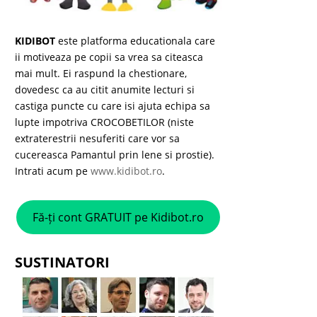
KIDIBOT
este platforma educationala care
ii motiveaza pe copii sa vrea sa citeasca
mai mult. Ei raspund la chestionare,
dovedesc ca au citit anumite lecturi si
castiga puncte cu care isi ajuta echipa sa
lupte impotriva CROCOBETILOR (niste
extraterestrii nesuferiti care vor sa
cucereasca Pamantul prin lene si prostie).
Intrati acum pe
www.kidibot.ro
.
Fă-ți cont GRATUIT pe Kidibot.ro
SUSTINATORI