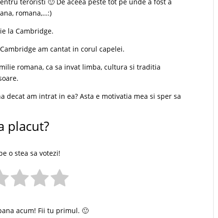
entru teroristi 🙂 De aceea peste tot pe unde a fost a
niana, romana,…:)
rie la Cambridge.
 Cambridge am cantat in corul capelei.
milie romana, ca sa invat limba, cultura si traditia
soare.
decat am intrat in ea? Asta e motivatia mea si sper sa
a placut?
pe o stea sa votezi!
pana acum! Fii tu primul. 🙂