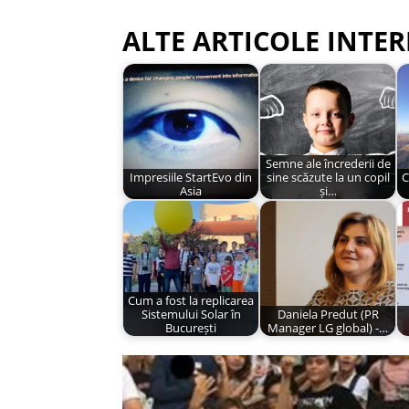
ALTE ARTICOLE INTER
Semne ale încrederii de
Impresiile StartEvo din
sine scăzute la un copil
C
Asia
și…
Cum a fost la replicarea
Sistemului Solar în
Daniela Predut (PR
București
Manager LG global) -…