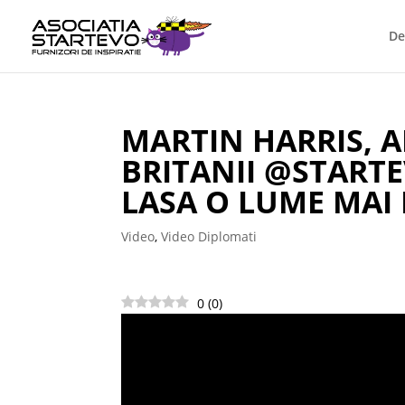
De
MARTIN HARRIS, 
BRITANII @START
LASA O LUME MAI
Video
,
Video Diplomati
0
(
0
)