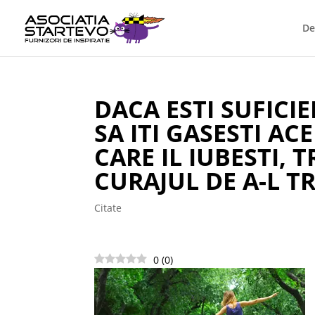
De
DACA ESTI SUFICI
SA ITI GASESTI AC
CARE IL IUBESTI, T
CURAJUL DE A-L TR
Citate
0
(
0
)