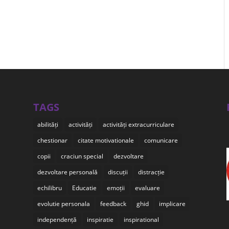
TAGS
abilități
activități
activități extracurriculare
chestionar
citate motivationale
comunicare
copii
craciun special
dezvoltare
dezvoltare personală
discuții
distracție
echilibru
Educatie
emoții
evaluare
evolutie personala
feedback
ghid
implicare
independență
inspiratie
inspirational