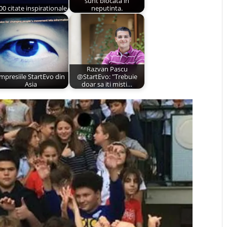
sunt blocata in
00 citate inspirationale
neputinta.
Razvan Pascu
Impresiile StartEvo din
@StartEvo: "Trebuie
Asia
doar sa iti misti…