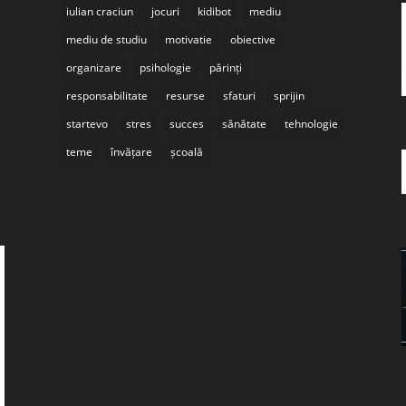
iulian craciun
jocuri
kidibot
mediu
mediu de studiu
motivatie
obiective
organizare
psihologie
părinți
responsabilitate
resurse
sfaturi
sprijin
startevo
stres
succes
sănătate
tehnologie
teme
învățare
școală