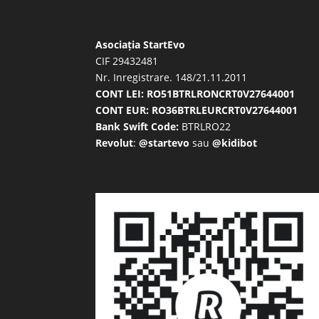
Asociația StartEvo
CIF 29432481
Nr. Inregistrare. 148/21.11.2011
CONT LEI: RO51BTRLRONCRT0V27644001
CONT EUR: RO36BTRLEURCRT0V27644001
Bank Swift Code:
BTRLRO22
Revolut
:
@startevo
sau
@kidibot