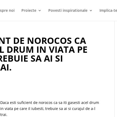
spre noi
Proiecte
Povesti inspirationale
Implica-te
ENT DE NOROCOS CA
EL DRUM IN VIATA PE
REBUIE SA AI SI
AI.
Daca esti suficient de norocos ca sa iti gasesti acel drum
in viata pe care il iubesti, trebuie sa ai si curajul de a-l
trai.