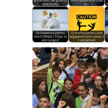
@StartEvo - Be good to
sine scăzute la un copil
everybody!
și…
1
Ce inseamna pentru
15 motive pentru care
tine CURAJUL? Chiar, tu
angajatorii sunt naspa :)
esti curajos?
+ comentarii