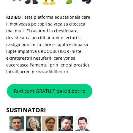
KIDIBOT
este platforma educationala care
ii motiveaza pe copii sa vrea sa citeasca
mai mult. Ei raspund la chestionare,
dovedesc ca au citit anumite lecturi si
castiga puncte cu care isi ajuta echipa sa
lupte impotriva CROCOBETILOR (niste
extraterestrii nesuferiti care vor sa
cucereasca Pamantul prin lene si prostie).
Intrati acum pe
www.kidibot.ro
.
Fă-ți cont GRATUIT pe Kidibot.ro
SUSTINATORI