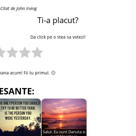
Citat de John Irving
Ti-a placut?
Da click pe o stea sa votezi!
pana acum! Fii tu primul. 🙂
ESANTE:
Salut. Eu sunt Danuta si