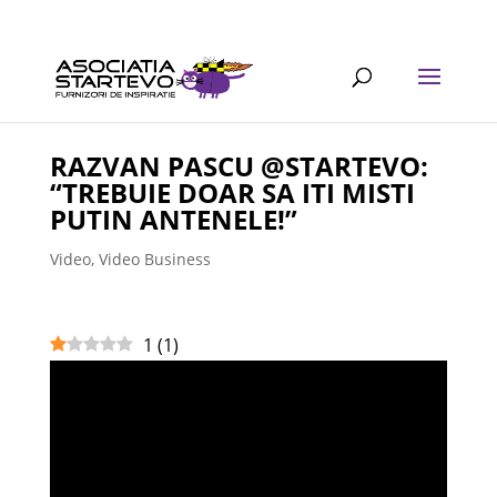
RAZVAN PASCU @STARTEVO:
“TREBUIE DOAR SA ITI MISTI
PUTIN ANTENELE!”
Video
,
Video Business
1
(
1
)