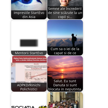
Semne ale încrederii
Impresiile StartEvo
de sine scăzute la un
din Asia
copil și…
Cum sa o iei de la
Mentorii StartEvo
capat si de ce
Salut. Eu sunt
ADPKD/Rinichi
Danuta si sunt
Polichistici
blocata in neputinta.