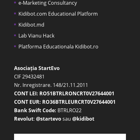
e-Marketing Consultancy
Kidibot.com Educational Platform
Kidibot.md
Lab Vianu Hack
Platforma Educationala Kidibot.ro
Asociația StartEvo
CIF 29432481
Nr. Inregistrare. 148/21.11.2011
CONT LEI: RO51BTRLRONCRT0V27644001
CONT EUR: RO36BTRLEURCRT0V27644001
Bank Swift Code:
BTRLRO22
Revolut
:
@startevo
sau
@kidibot