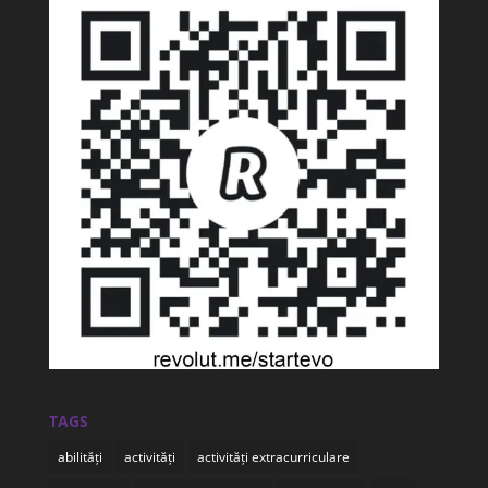
TAGS
abilități
activități
activități extracurriculare