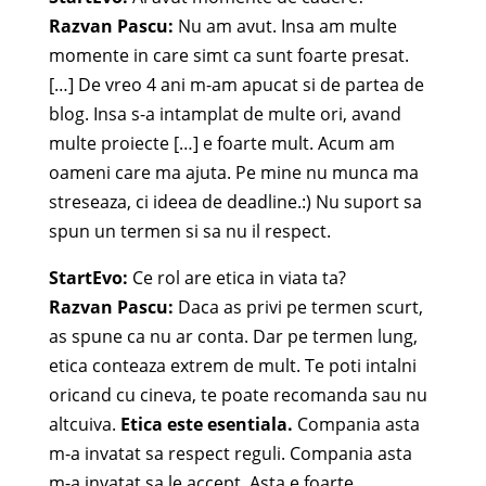
Razvan Pascu:
Nu am avut. Insa am multe
momente in care simt ca sunt foarte presat.
[…] De vreo 4 ani m-am apucat si de partea de
blog. Insa s-a intamplat de multe ori, avand
multe proiecte […] e foarte mult. Acum am
oameni care ma ajuta. Pe mine nu munca ma
streseaza, ci ideea de deadline.:) Nu suport sa
spun un termen si sa nu il respect.
StartEvo:
Ce rol are etica in viata ta?
Razvan Pascu:
Daca as privi pe termen scurt,
as spune ca nu ar conta. Dar pe termen lung,
etica conteaza extrem de mult. Te poti intalni
oricand cu cineva, te poate recomanda sau nu
altcuiva.
Etica este esentiala.
Compania asta
m-a invatat sa respect reguli. Compania asta
m-a invatat sa le accept. Asta e foarte