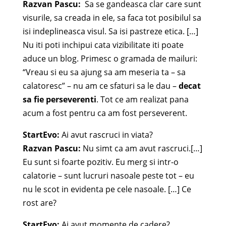
Razvan Pascu:
Sa se gandeasca clar care sunt
visurile, sa creada in ele, sa faca tot posibilul sa
isi indeplineasca visul. Sa isi pastreze etica. […]
Nu iti poti inchipui cata vizibilitate iti poate
aduce un blog. Primesc o gramada de mailuri:
“Vreau si eu sa ajung sa am meseria ta – sa
calatoresc” – nu am ce sfaturi sa le dau –
decat
sa fie perseverenti
. Tot ce am realizat pana
acum a fost pentru ca am fost perseverent.
StartEvo:
Ai avut rascruci in viata?
Razvan Pascu:
Nu simt ca am avut rascruci.[…]
Eu sunt si foarte pozitiv. Eu merg si intr-o
calatorie – sunt lucruri nasoale peste tot – eu
nu le scot in evidenta pe cele nasoale. […] Ce
rost are?
StartEvo:
Ai avut momente de cadere?