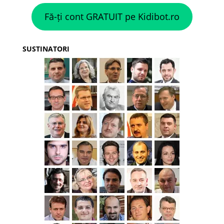
Fă-ți cont GRATUIT pe Kidibot.ro
SUSTINATORI