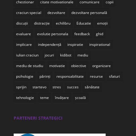
chestionar
citate motivationale
comunicare
copii
craciun special
dezvoltare
dezvoltare personală
discuții
distracție
echilibru
Educatie
emoții
evaluare
evolutie personala
feedback
ghid
implicare
independență
inspiratie
inspirational
iulian craciun
jocuri
kidibot
mediu
mediu de studiu
motivatie
obiective
organizare
psihologie
părinți
responsabilitate
resurse
sfaturi
sprijin
startevo
stres
succes
sănătate
tehnologie
teme
învățare
școală
PARTENERI STRATEGICI