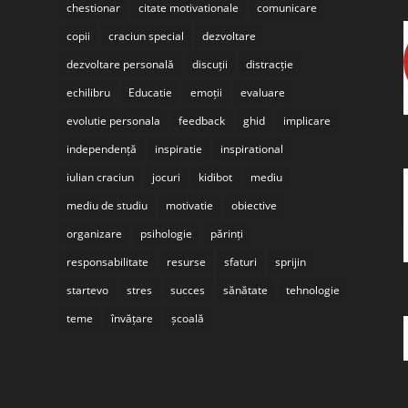
chestionar
citate motivationale
comunicare
copii
craciun special
dezvoltare
dezvoltare personală
discuții
distracție
echilibru
Educatie
emoții
evaluare
evolutie personala
feedback
ghid
implicare
independență
inspiratie
inspirational
iulian craciun
jocuri
kidibot
mediu
mediu de studiu
motivatie
obiective
organizare
psihologie
părinți
responsabilitate
resurse
sfaturi
sprijin
startevo
stres
succes
sănătate
tehnologie
teme
învățare
școală