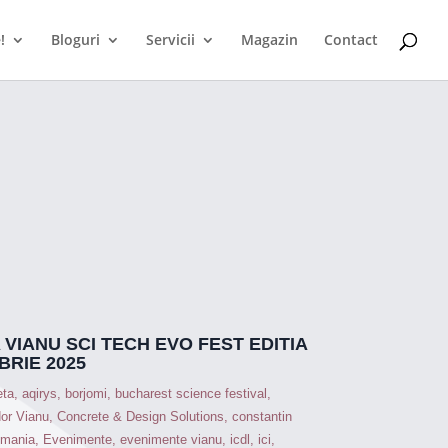
!
Bloguri
Servicii
Magazin
Contact
 VIANU SCI TECH EVO FEST EDITIA
MBRIE 2025
eta
,
aqirys
,
borjomi
,
bucharest science festival
,
or Vianu
,
Concrete & Design Solutions
,
constantin
romania
,
Evenimente
,
evenimente vianu
,
icdl
,
ici
,