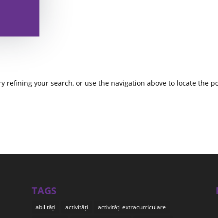
 refining your search, or use the navigation above to locate the po
TAGS
abilități
activități
activități extracurriculare