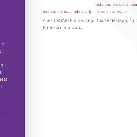
instarom
,
Kidibot
,
matei
ferseta
,
stiinta si tehnica
,
tp-link
,
unsicar
,
vianu
A iesit FOARTE bine. Copii foarte destepti, cu c
Profesori implicati,...
n 4
ei
nii
a,
neta
]
–
y
lor
.