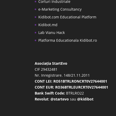
Corturi Industriale
e-Marketing Consultancy
Kidibot.com Educational Platform
Kidibot.md
Lab Vianu Hack
Platforma Educationala Kidibot.ro
Asociația StartEvo
CIF 29432481
Nr. Inregistrare. 148/21.11.2011
CONT LEI: RO51BTRLRONCRT0V27644001
CONT EUR: RO36BTRLEURCRT0V27644001
Bank Swift Code:
BTRLRO22
Revolut
:
@startevo
sau
@kidibot