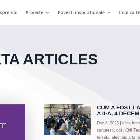
spre noi
Proiecte
Povesti inspirationale
Implica-te
TA ARTICLES
CUM A FOST LA
A II-A, 4 DECE
Dec 8, 2025
|
alina fers
TF
carturesti
,
cds
,
CNI Tud
ferseta
,
electroic arts 