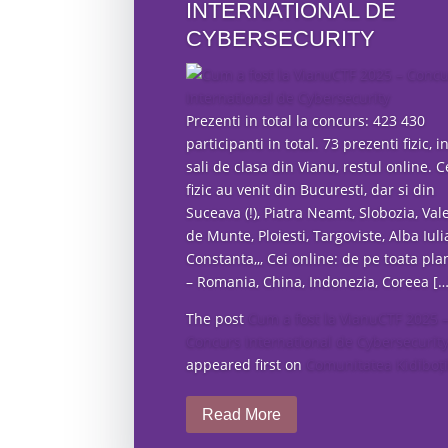
INTERNATIONAL DE
CYBERSECURITY
Prezenti in total la concurs: 423 430
participanti in total. 73 prezenti fizic, i
sali de clasa din Vianu, restul online. C
fizic au venit din Bucuresti, dar si din
Suceava (!), Piatra Neamt, Slobozia, Vale
de Munte, Ploiesti, Targoviste, Alba Iuli
Constanta,,, Cei online: de pe toata pla
– Romania, China, Indonezia, Coreea […
The post
Cum a fost la VianuCTF 2025 
Concurs International de Cybersecurit
appeared first on
Comunitatea Kidiboți
Read More