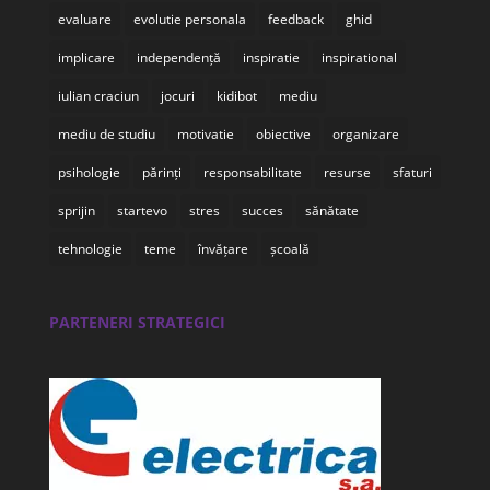
evaluare
evolutie personala
feedback
ghid
implicare
independență
inspiratie
inspirational
iulian craciun
jocuri
kidibot
mediu
mediu de studiu
motivatie
obiective
organizare
psihologie
părinți
responsabilitate
resurse
sfaturi
sprijin
startevo
stres
succes
sănătate
tehnologie
teme
învățare
școală
PARTENERI STRATEGICI