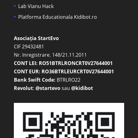
Lab Vianu Hack
Platforma Educationala Kidibot.ro
Asociația StartEvo
CIF 29432481
Nr. Inregistrare. 148/21.11.2011
CONT LEI: RO51BTRLRONCRT0V27644001
CONT EUR: RO36BTRLEURCRT0V27644001
Bank Swift Code:
BTRLRO22
Revolut
:
@startevo
sau
@kidibot