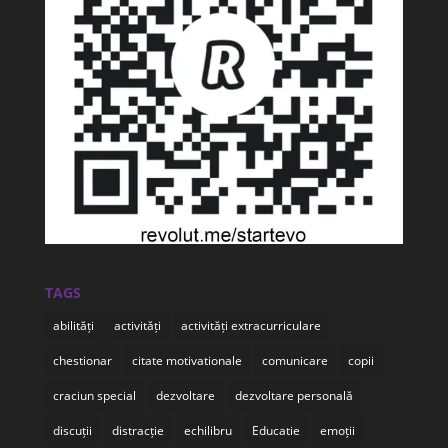
TAGS
abilități
activități
activități extracurriculare
chestionar
citate motivationale
comunicare
copii
craciun special
dezvoltare
dezvoltare personală
discuții
distracție
echilibru
Educatie
emoții