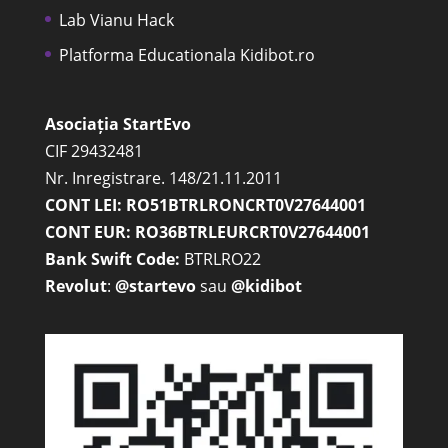
Lab Vianu Hack
Platforma Educationala Kidibot.ro
Asociația StartEvo
CIF 29432481
Nr. Inregistrare. 148/21.11.2011
CONT LEI: RO51BTRLRONCRT0V27644001
CONT EUR: RO36BTRLEURCRT0V27644001
Bank Swift Code:
BTRLRO22
Revolut
:
@startevo
sau
@kidibot