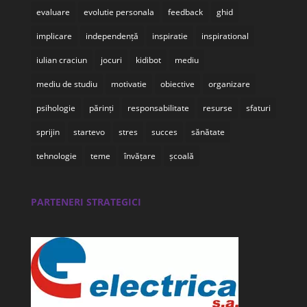
evaluare
evolutie personala
feedback
ghid
implicare
independență
inspiratie
inspirational
iulian craciun
jocuri
kidibot
mediu
mediu de studiu
motivatie
obiective
organizare
psihologie
părinți
responsabilitate
resurse
sfaturi
sprijin
startevo
stres
succes
sănătate
tehnologie
teme
învățare
școală
PARTENERI STRATEGICI