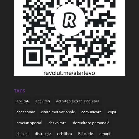
TAGS
abilități
activități
activități extracurriculare
chestionar
citate motivationale
comunicare
copii
craciun special
dezvoltare
dezvoltare personală
discuții
distracție
echilibru
Educatie
emoții