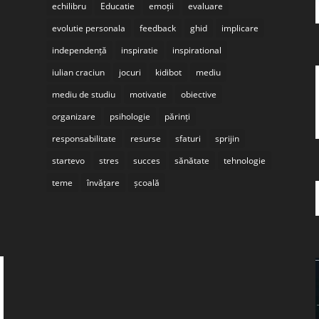
echilibru
Educatie
emoții
evaluare
evolutie personala
feedback
ghid
implicare
independență
inspiratie
inspirational
iulian craciun
jocuri
kidibot
mediu
mediu de studiu
motivatie
obiective
organizare
psihologie
părinți
responsabilitate
resurse
sfaturi
sprijin
startevo
stres
succes
sănătate
tehnologie
teme
învățare
școală