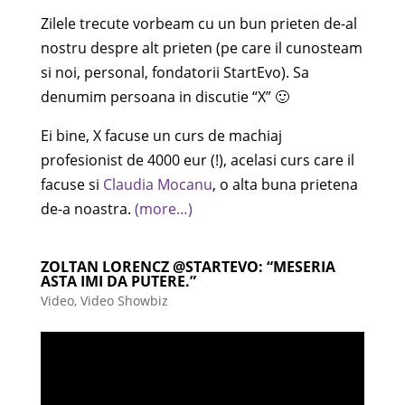
Zilele trecute vorbeam cu un bun prieten de-al
nostru despre alt prieten (pe care il cunosteam
si noi, personal, fondatorii StartEvo). Sa
denumim persoana in discutie “X” 🙂
Ei bine, X facuse un curs de machiaj
profesionist de 4000 eur (!), acelasi curs care il
facuse si
Claudia Mocanu
, o alta buna prietena
de-a noastra.
(more…)
ZOLTAN LORENCZ @STARTEVO: “MESERIA
ASTA IMI DA PUTERE.”
Video
,
Video Showbiz