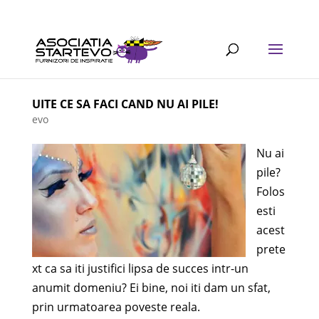
UITE CE SA FACI CAND NU AI PILE!
evo
Nu ai
pile?
Folos
esti
acest
prete
xt ca sa iti justifici lipsa de succes intr-un
anumit domeniu? Ei bine, noi iti dam un sfat,
prin urmatoarea poveste reala.