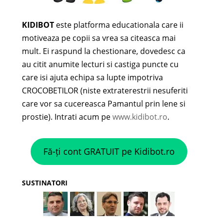
KIDIBOT
este platforma educationala care ii
motiveaza pe copii sa vrea sa citeasca mai
mult. Ei raspund la chestionare, dovedesc ca
au citit anumite lecturi si castiga puncte cu
care isi ajuta echipa sa lupte impotriva
CROCOBETILOR (niste extraterestrii nesuferiti
care vor sa cucereasca Pamantul prin lene si
prostie). Intrati acum pe
www.kidibot.ro
.
Fă-ți cont GRATUIT pe Kidibot.ro
SUSTINATORI