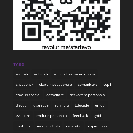
TAGS
abilități
activități
activități extracurriculare
chestionar
citate motivationale
comunicare
copii
craciun special
dezvoltare
dezvoltare personală
discuții
distracție
echilibru
Educatie
emoții
evaluare
evolutie personala
feedback
ghid
implicare
independență
inspiratie
inspirational