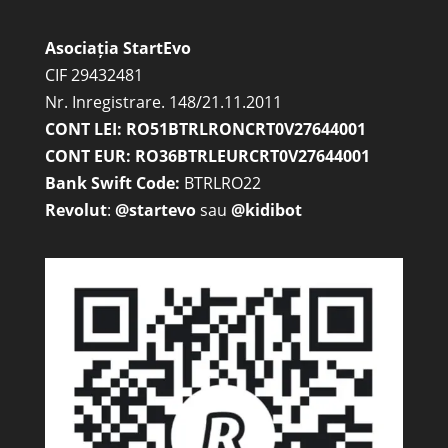
Asociația StartEvo
CIF 29432481
Nr. Inregistrare. 148/21.11.2011
CONT LEI: RO51BTRLRONCRT0V27644001
CONT EUR: RO36BTRLEURCRT0V27644001
Bank Swift Code:
BTRLRO22
Revolut
:
@startevo
sau
@kidibot