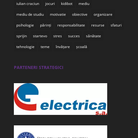
iulian craciun
jocuri
kidibot
mediu
mediu de studiu
motivatie
obiective
organizare
psihologie
părinți
responsabilitate
resurse
sfaturi
sprijin
startevo
stres
succes
sănătate
tehnologie
teme
învățare
școală
PARTENERI STRATEGICI