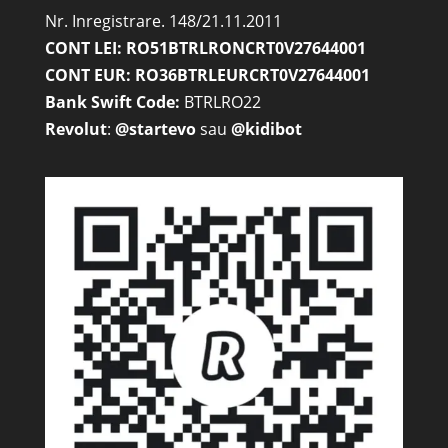
Nr. Inregistrare. 148/21.11.2011
CONT LEI: RO51BTRLRONCRT0V27644001
CONT EUR: RO36BTRLEURCRT0V27644001
Bank Swift Code:
BTRLRO22
Revolut
:
@startevo
sau
@kidibot