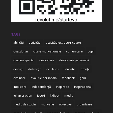
TAGS
abilități
activități
activități extracurriculare
chestionar
citate motivationale
comunicare
copii
craciun special
dezvoltare
dezvoltare personală
discuții
distracție
echilibru
Educatie
emoții
evaluare
evolutie personala
feedback
ghid
implicare
independență
inspiratie
inspirational
iulian craciun
jocuri
kidibot
mediu
mediu de studiu
motivatie
obiective
organizare