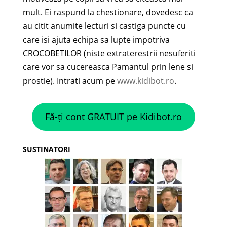
mult. Ei raspund la chestionare, dovedesc ca
au citit anumite lecturi si castiga puncte cu
care isi ajuta echipa sa lupte impotriva
CROCOBETILOR (niste extraterestrii nesuferiti
care vor sa cucereasca Pamantul prin lene si
prostie). Intrati acum pe
www.kidibot.ro
.
Fă-ți cont GRATUIT pe Kidibot.ro
SUSTINATORI