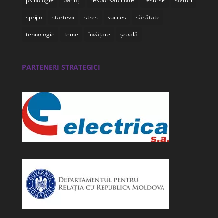
psihologie
părinți
responsabilitate
resurse
sfaturi
sprijin
startevo
stres
succes
sănătate
tehnologie
teme
învățare
școală
PARTENERI STRATEGICI