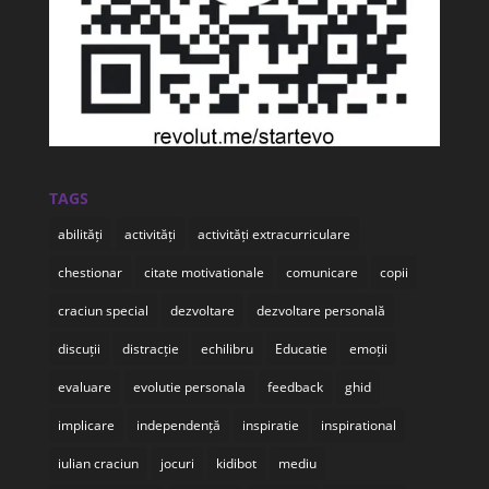
TAGS
abilități
activități
activități extracurriculare
chestionar
citate motivationale
comunicare
copii
craciun special
dezvoltare
dezvoltare personală
discuții
distracție
echilibru
Educatie
emoții
evaluare
evolutie personala
feedback
ghid
implicare
independență
inspiratie
inspirational
iulian craciun
jocuri
kidibot
mediu