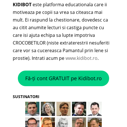
KIDIBOT
este platforma educationala care ii
motiveaza pe copii sa vrea sa citeasca mai
mult. Ei raspund la chestionare, dovedesc ca
au citit anumite lecturi si castiga puncte cu
care isi ajuta echipa sa lupte impotriva
CROCOBETILOR (niste extraterestrii nesuferiti
care vor sa cucereasca Pamantul prin lene si
prostie). Intrati acum pe
www.kidibot.ro
.
Fă-ți cont GRATUIT pe Kidibot.ro
SUSTINATORI