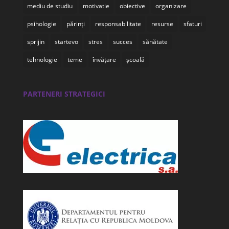
mediu de studiu
motivatie
obiective
organizare
psihologie
părinți
responsabilitate
resurse
sfaturi
sprijin
startevo
stres
succes
sănătate
tehnologie
teme
învățare
școală
PARTENERI STRATEGICI