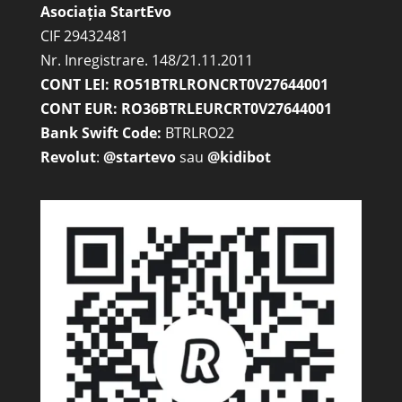
Asociația StartEvo
CIF 29432481
Nr. Inregistrare. 148/21.11.2011
CONT LEI: RO51BTRLRONCRT0V27644001
CONT EUR: RO36BTRLEURCRT0V27644001
Bank Swift Code:
BTRLRO22
Revolut
:
@startevo
sau
@kidibot