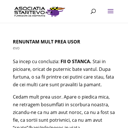
RENUNTAM MULT PREA USOR
evo
Sa incep cu concluzia:
FII O STANCA.
Stai in
picioare, oricat de puternic bate vantul. Dupa
furtuna, o sa fii printre cei putini care stau, fata
de cei multi care sunt pravaliti la pamant.
Cedam mult prea usor. Apare o piedica mica,
ne retragem bosumflati in scorbura noastra,
zicandu-ne ca nu am avut noroc, ca nu a fost sa
fie, ca sortii sunt potrivnici, ca nu am avut
“spate”/bani/pile/noroc in viata.