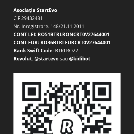
Asociația StartEvo
CIF 29432481
Nr. Inregistrare. 148/21.11.2011
CONT LEI: RO51BTRLRONCRT0V27644001
CONT EUR: RO36BTRLEURCRT0V27644001
Bank Swift Code:
BTRLRO22
Revolut
:
@startevo
sau
@kidibot