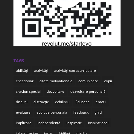
TAGS
abilități
activități
activități extracurriculare
chestionar
citate motivationale
comunicare
copii
craciun special
dezvoltare
dezvoltare personală
discuții
distracție
echilibru
Educatie
emoții
evaluare
evolutie personala
feedback
ghid
implicare
independență
inspiratie
inspirational
iulian craciun
jocuri
kidibot
mediu