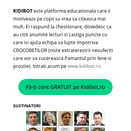
KIDIBOT
este platforma educationala care ii
motiveaza pe copii sa vrea sa citeasca mai
mult. Ei raspund la chestionare, dovedesc ca
au citit anumite lecturi si castiga puncte cu
care isi ajuta echipa sa lupte impotriva
CROCOBETILOR (niste extraterestrii nesuferiti
care vor sa cucereasca Pamantul prin lene si
prostie). Intrati acum pe
www.kidibot.ro
.
Fă-ți cont GRATUIT pe Kidibot.ro
SUSTINATORI