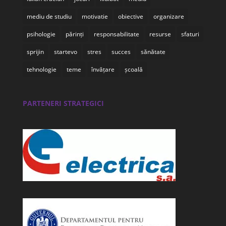
mediu de studiu
motivatie
obiective
organizare
psihologie
părinți
responsabilitate
resurse
sfaturi
sprijin
startevo
stres
succes
sănătate
tehnologie
teme
învățare
școală
PARTENERI STRATEGICI