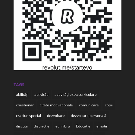
TAGS
abilități
activități
activități extracurriculare
chestionar
citate motivationale
comunicare
copii
craciun special
dezvoltare
dezvoltare personală
discuții
distracție
echilibru
Educatie
emoții