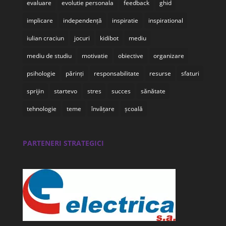
evaluare
evolutie personala
feedback
ghid
implicare
independență
inspiratie
inspirational
iulian craciun
jocuri
kidibot
mediu
mediu de studiu
motivatie
obiective
organizare
psihologie
părinți
responsabilitate
resurse
sfaturi
sprijin
startevo
stres
succes
sănătate
tehnologie
teme
învățare
școală
PARTENERI STRATEGICI