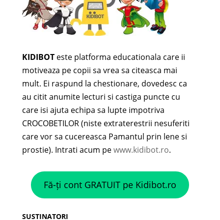
KIDIBOT
este platforma educationala care ii
motiveaza pe copii sa vrea sa citeasca mai
mult. Ei raspund la chestionare, dovedesc ca
au citit anumite lecturi si castiga puncte cu
care isi ajuta echipa sa lupte impotriva
CROCOBETILOR (niste extraterestrii nesuferiti
care vor sa cucereasca Pamantul prin lene si
prostie). Intrati acum pe
www.kidibot.ro
.
Fă-ți cont GRATUIT pe Kidibot.ro
SUSTINATORI