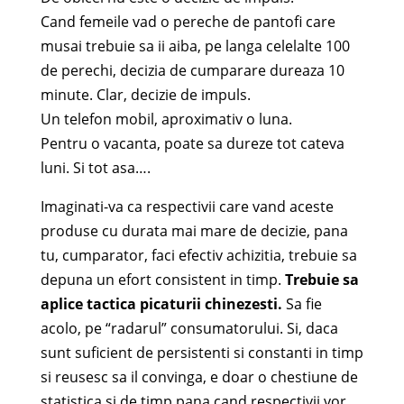
Cand femeile vad o pereche de pantofi care
musai trebuie sa ii aiba, pe langa celelalte 100
de perechi, decizia de cumparare dureaza 10
minute. Clar, decizie de impuls.
Un telefon mobil, aproximativ o luna.
Pentru o vacanta, poate sa dureze tot cateva
luni. Si tot asa….
Imaginati-va ca respectivii care vand aceste
produse cu durata mai mare de decizie, pana
tu, cumparator, faci efectiv achizitia, trebuie sa
depuna un efort consistent in timp.
Trebuie sa
aplice tactica picaturii chinezesti.
Sa fie
acolo, pe “radarul” consumatorului. Si, daca
sunt suficient de persistenti si constanti in timp
si reusesc sa il convinga, e doar o chestiune de
statistica si de timp pana cand respectivii vor