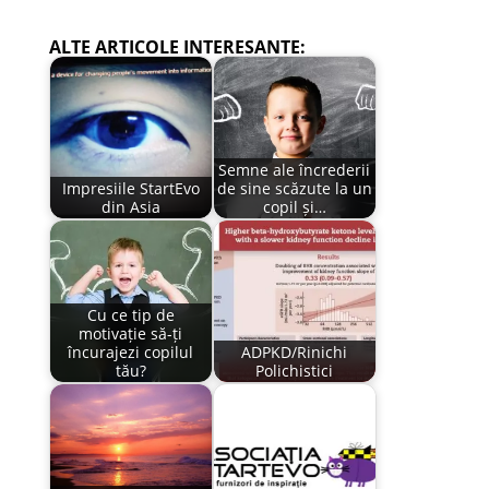
ALTE ARTICOLE INTERESANTE:
Semne ale încrederii
Impresiile StartEvo
de sine scăzute la un
din Asia
copil și…
Cu ce tip de
motivație să-ți
încurajezi copilul
ADPKD/Rinichi
tău?
Polichistici