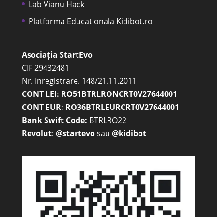
Lab Vianu Hack
Platforma Educationala Kidibot.ro
Asociația StartEvo
CIF 29432481
Nr. Inregistrare. 148/21.11.2011
CONT LEI: RO51BTRLRONCRT0V27644001
CONT EUR: RO36BTRLEURCRT0V27644001
Bank Swift Code:
BTRLRO22
Revolut
:
@startevo
sau
@kidibot