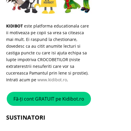
KIDIBOT
este platforma educationala care
ii motiveaza pe copii sa vrea sa citeasca
mai mult. Ei raspund la chestionare,
dovedesc ca au citit anumite lecturi si
castiga puncte cu care isi ajuta echipa sa
lupte impotriva CROCOBETILOR (niste
extraterestrii nesuferiti care vor sa
cucereasca Pamantul prin lene si prostie).
Intrati acum pe
www.kidibot.ro
.
Fă-ți cont GRATUIT pe Kidibot.ro
SUSTINATORI