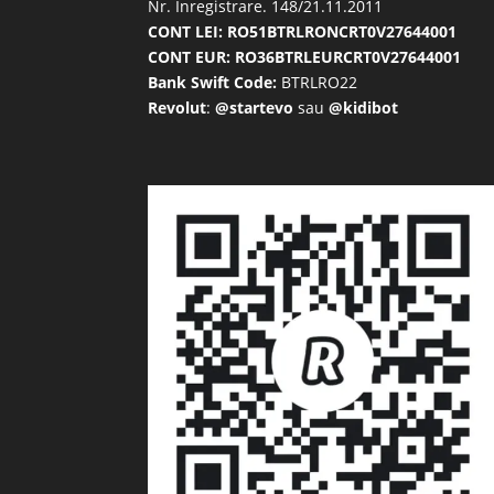
Nr. Inregistrare. 148/21.11.2011
CONT LEI: RO51BTRLRONCRT0V27644001
CONT EUR: RO36BTRLEURCRT0V27644001
Bank Swift Code:
BTRLRO22
Revolut
:
@startevo
sau
@kidibot