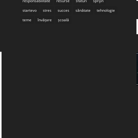
responsabilitate
resurse
sfaturi
sprijin
startevo
stres
succes
sănătate
tehnologie
teme
învățare
școală