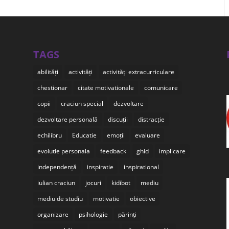
TAGS
abilități
activități
activități extracurriculare
chestionar
citate motivationale
comunicare
copii
craciun special
dezvoltare
dezvoltare personală
discuții
distracție
echilibru
Educatie
emoții
evaluare
evolutie personala
feedback
ghid
implicare
independență
inspiratie
inspirational
iulian craciun
jocuri
kidibot
mediu
mediu de studiu
motivatie
obiective
organizare
psihologie
părinți