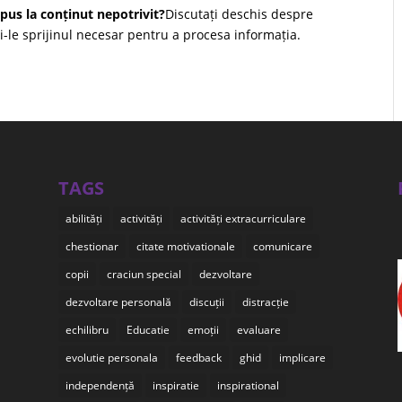
xpus la conținut nepotrivit?
Discutați deschis despre
iți-le sprijinul necesar pentru a procesa informația.
TAGS
abilități
activități
activități extracurriculare
chestionar
citate motivationale
comunicare
copii
craciun special
dezvoltare
dezvoltare personală
discuții
distracție
echilibru
Educatie
emoții
evaluare
evolutie personala
feedback
ghid
implicare
independență
inspiratie
inspirational