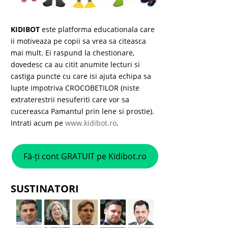
KIDIBOT
este platforma educationala care
ii motiveaza pe copii sa vrea sa citeasca
mai mult. Ei raspund la chestionare,
dovedesc ca au citit anumite lecturi si
castiga puncte cu care isi ajuta echipa sa
lupte impotriva CROCOBETILOR (niste
extraterestrii nesuferiti care vor sa
cucereasca Pamantul prin lene si prostie).
Intrati acum pe
www.kidibot.ro
.
Fă-ți cont GRATUIT pe Kidibot.ro
SUSTINATORI