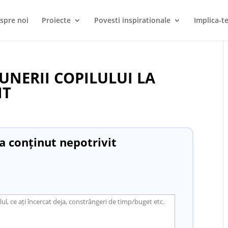
spre noi
Proiecte
Povesti inspirationale
Implica-te
UNERII COPILULUI LA
IT
a conținut nepotrivit