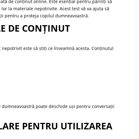
riată de conținut online. Este esențial pentru părinți să
 lor la materiale nepotrivite. Acest test vă va ajuta să
uții pentru a proteja copilul dumneavoastră.
ILE DE CONȚINUT
 nepotrivit este să știți ce înseamnă acesta. Conținutul
lul dumneavoastră poate deschide uși pentru conversații
 CLARE PENTRU UTILIZAREA