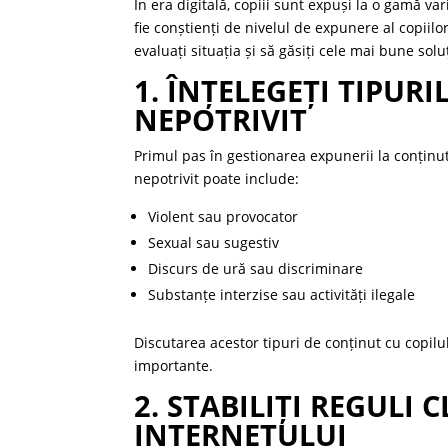
În era digitală, copiii sunt expuși la o gamă va
fie conștienți de nivelul de expunere al copiilor
evaluați situația și să găsiți cele mai bune sol
1. ÎNȚELEGEȚI TIPUR
NEPOTRIVIT
Primul pas în gestionarea expunerii la conținut
nepotrivit poate include:
Violent sau provocator
Sexual sau sugestiv
Discurs de ură sau discriminare
Substanțe interzise sau activități ilegale
Discutarea acestor tipuri de conținut cu copi
importante.
2. STABILIȚI REGULI
INTERNETULUI