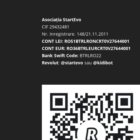
Asociația StartEvo
CIF 29432481
Nr. Inregistrare. 148/21.11.2011
CONT LEI: RO51BTRLRONCRT0V27644001
CONT EUR: RO36BTRLEURCRT0V27644001
Bank Swift Code:
BTRLRO22
Revolut
:
@startevo
sau
@kidibot