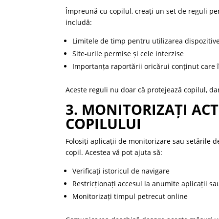
Împreună cu copilul, creați un set de reguli pen
includă:
Limitele de timp pentru utilizarea dispozitiv
Site-urile permise și cele interzise
Importanța raportării oricărui conținut care î
Aceste reguli nu doar că protejează copilul, dar
3. MONITORIZAȚI ACT
COPILULUI
Folosiți aplicații de monitorizare sau setările 
copil. Acestea vă pot ajuta să:
Verificați istoricul de navigare
Restricționați accesul la anumite aplicații sau
Monitorizați timpul petrecut online