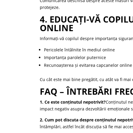
Comunicarea deschisă despre aceste măsuri va 
protejeze.
4. EDUCAȚI-VĂ COPIL
ONLINE
Informați-vă copilul despre importanța siguran
Pericolele întâlnite în mediul online
Importanța parolelor puternice
Recunoașterea și evitarea capcanelor online
Cu cât este mai bine pregătit, cu atât va fi mai
FAQ – ÎNTREBĂRI FR
1. Ce este conținutul nepotrivit?
Conținutul ne
impact negativ asupra dezvoltării emoționale s
2. Cum pot discuta despre conținutul nepotri
întâmplări, astfel încât discuția să fie mai acce