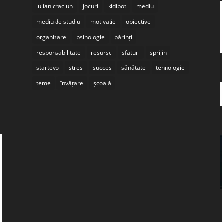
iulian craciun
jocuri
kidibot
mediu
mediu de studiu
motivatie
obiective
organizare
psihologie
părinți
responsabilitate
resurse
sfaturi
sprijin
startevo
stres
succes
sănătate
tehnologie
teme
învățare
școală