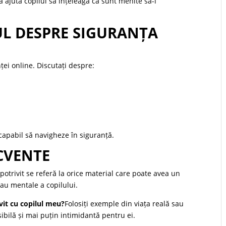
ajuta copilul să înțeleagă că sunt menite să-l
UL DESPRE SIGURANȚA
ței online. Discutați despre:
 capabil să navigheze în siguranță.
ECVENTE
potrivit se referă la orice material care poate avea un
au mentale a copilului.
vit cu copilul meu?
Folosiți exemple din viața reală sau
sibilă și mai puțin intimidantă pentru ei.