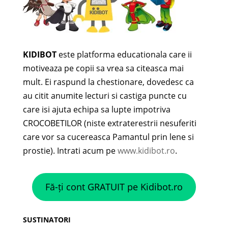
KIDIBOT
este platforma educationala care ii
motiveaza pe copii sa vrea sa citeasca mai
mult. Ei raspund la chestionare, dovedesc ca
au citit anumite lecturi si castiga puncte cu
care isi ajuta echipa sa lupte impotriva
CROCOBETILOR (niste extraterestrii nesuferiti
care vor sa cucereasca Pamantul prin lene si
prostie). Intrati acum pe
www.kidibot.ro
.
Fă-ți cont GRATUIT pe Kidibot.ro
SUSTINATORI