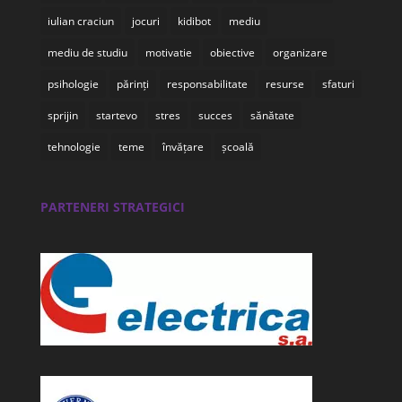
iulian craciun
jocuri
kidibot
mediu
mediu de studiu
motivatie
obiective
organizare
psihologie
părinți
responsabilitate
resurse
sfaturi
sprijin
startevo
stres
succes
sănătate
tehnologie
teme
învățare
școală
PARTENERI STRATEGICI