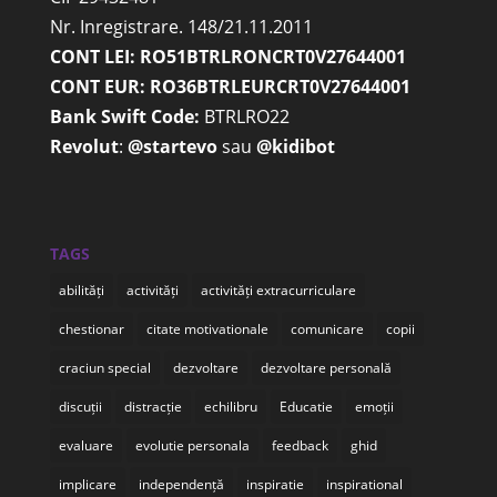
Nr. Inregistrare. 148/21.11.2011
CONT LEI: RO51BTRLRONCRT0V27644001
CONT EUR: RO36BTRLEURCRT0V27644001
Bank Swift Code:
BTRLRO22
Revolut
:
@startevo
sau
@kidibot
TAGS
abilități
activități
activități extracurriculare
chestionar
citate motivationale
comunicare
copii
craciun special
dezvoltare
dezvoltare personală
discuții
distracție
echilibru
Educatie
emoții
evaluare
evolutie personala
feedback
ghid
implicare
independență
inspiratie
inspirational