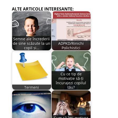
ALTE ARTICOLE INTERESANTE:
Semne ale încrederii
de sine scăzute la un
ADPKD/Rinichi
copil și…
Polichistici
Cu ce tip de
motivație să-ți
încurajezi copilul
Termeni
tău?
Cum să îmi motivez