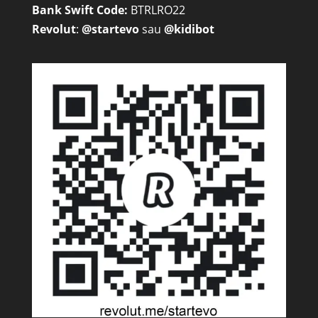
Bank Swift Code:
BTRLRO22
Revolut
:
@startevo
sau
@kidibot