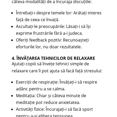
câteva modalități de a încuraja discuțiile:
Întrebați-i despre temele lor: Arătați interes
față de ceea ce învață.
Ascultați-le preocupările: Lăsați-i să își
exprime frustrările fără a-i judeca.
Oferiți feedback pozitiv: Recunoașteți
eforturile lor, nu doar rezultatele.
4. ÎNVĂȚAREA TEHNICILOR DE RELAXARE
Ajutați copiii să învețe tehnici simple de
relaxare care îi pot ajuta să facă față stresului:
Exerciții de respirație: Învățați-i să respire
adânc pentru a se calma.
Meditația: Chiar și câteva minute de
meditație pot reduce anxietatea.
Activități fizice: Încurajați-i să facă sport
pentru a-și elibera tensiunea.