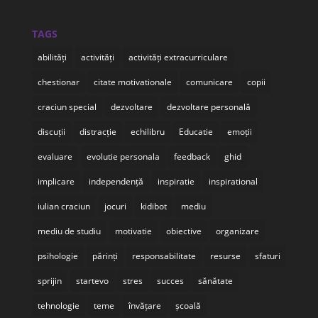
TAGS
abilități
activități
activități extracurriculare
chestionar
citate motivationale
comunicare
copii
craciun special
dezvoltare
dezvoltare personală
discuții
distracție
echilibru
Educatie
emoții
evaluare
evolutie personala
feedback
ghid
implicare
independență
inspiratie
inspirational
iulian craciun
jocuri
kidibot
mediu
mediu de studiu
motivatie
obiective
organizare
psihologie
părinți
responsabilitate
resurse
sfaturi
sprijin
startevo
stres
succes
sănătate
tehnologie
teme
învățare
școală