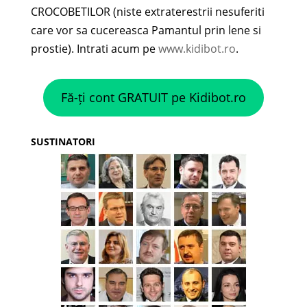
CROCOBETILOR (niste extraterestrii nesuferiti
care vor sa cucereasca Pamantul prin lene si
prostie). Intrati acum pe
www.kidibot.ro
.
Fă-ți cont GRATUIT pe Kidibot.ro
SUSTINATORI