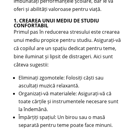
îmbunătăți performanțele școlare, dar le va
oferi și abilități valoroase pentru viață.
1. CREAREA UNUI MEDIU DE STUDIU
CONFORTABIL
Primul pas în reducerea stresului este crearea
unui mediu propice pentru studiu. Asigurați-vă
că copilul are un spațiu dedicat pentru teme,
bine iluminat și lipsit de distrageri. Aici sunt
câteva sugestii:
Eliminați zgomotele: Folosiți căști sau
ascultați muzică relaxantă.
Organizați-vă materialele: Asigurați-vă că
toate cărțile și instrumentele necesare sunt
la îndemână.
Împărțiți spațiul: Un birou sau o masă
separată pentru teme poate face minuni.