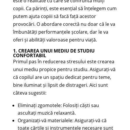
este o realitate cu care se confruntă mulți
copii. Ca părinți, este esențial să înțelegem cum
putem ajuta copiii să facă față acestor
provocări. O abordare corectă nu doar că le va
îmbunătăți performanțele școlare, dar le va
oferi și abilități valoroase pentru viață.
1. CREAREA UNUI MEDIU DE STUDIU
CONFORTABIL
Primul pas în reducerea stresului este crearea
unui mediu propice pentru studiu. Asigurați-vă
că copilul are un spațiu dedicat pentru teme,
bine iluminat și lipsit de distrageri. Aici sunt
câteva sugestii:
Eliminați zgomotele: Folosiți căști sau
ascultați muzică relaxantă.
Organizați-vă materialele: Asigurați-vă că
toate cărțile și instrumentele necesare sunt