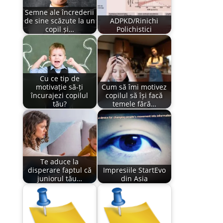
Semne ale încrederii
de sine scăzute la un
ADPKD/Rinichi
copil și…
Polichistici
Cu ce tip de
motivație să-ți
Cum să îmi motivez
încurajezi copilul
copilul să își facă
tău?
temele fără…
Te aduce la
disperare faptul că
Impresiile StartEvo
juniorul tău…
din Asia