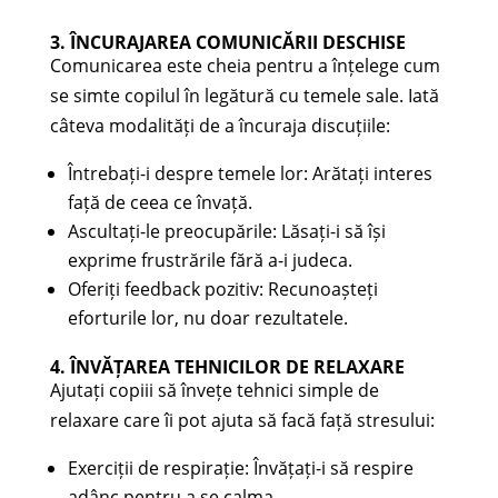
3. ÎNCURAJAREA COMUNICĂRII DESCHISE
Comunicarea este cheia pentru a înțelege cum
se simte copilul în legătură cu temele sale. Iată
câteva modalități de a încuraja discuțiile:
Întrebați-i despre temele lor: Arătați interes
față de ceea ce învață.
Ascultați-le preocupările: Lăsați-i să își
exprime frustrările fără a-i judeca.
Oferiți feedback pozitiv: Recunoașteți
eforturile lor, nu doar rezultatele.
4. ÎNVĂȚAREA TEHNICILOR DE RELAXARE
Ajutați copiii să învețe tehnici simple de
relaxare care îi pot ajuta să facă față stresului:
Exerciții de respirație: Învățați-i să respire
adânc pentru a se calma.