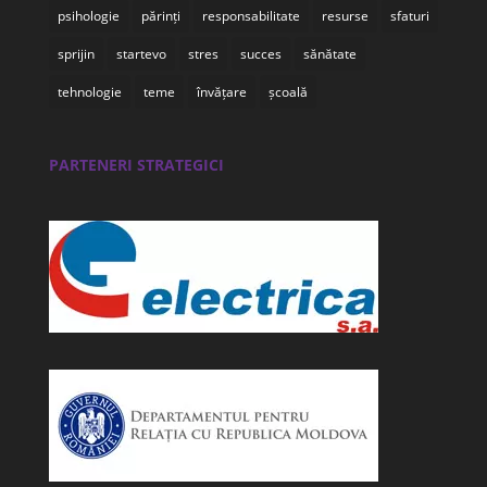
psihologie
părinți
responsabilitate
resurse
sfaturi
sprijin
startevo
stres
succes
sănătate
tehnologie
teme
învățare
școală
PARTENERI STRATEGICI