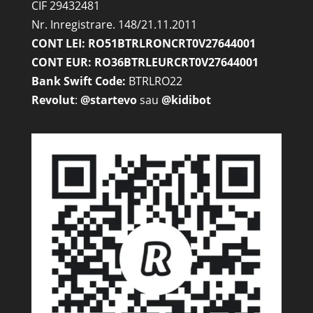
CIF 29432481
Nr. Inregistrare. 148/21.11.2011
CONT LEI: RO51BTRLRONCRT0V27644001
CONT EUR: RO36BTRLEURCRT0V27644001
Bank Swift Code:
BTRLRO22
Revolut
:
@startevo
sau
@kidibot