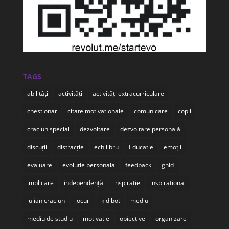
TAGS
abilități
activități
activități extracurriculare
chestionar
citate motivationale
comunicare
copii
craciun special
dezvoltare
dezvoltare personală
discuții
distracție
echilibru
Educatie
emoții
evaluare
evolutie personala
feedback
ghid
implicare
independență
inspiratie
inspirational
iulian craciun
jocuri
kidibot
mediu
mediu de studiu
motivatie
obiective
organizare