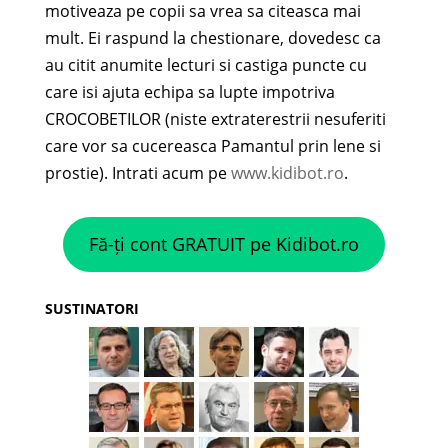
motiveaza pe copii sa vrea sa citeasca mai
mult. Ei raspund la chestionare, dovedesc ca
au citit anumite lecturi si castiga puncte cu
care isi ajuta echipa sa lupte impotriva
CROCOBETILOR (niste extraterestrii nesuferiti
care vor sa cucereasca Pamantul prin lene si
prostie). Intrati acum pe
www.kidibot.ro
.
Fă-ți cont GRATUIT pe Kidibot.ro
SUSTINATORI