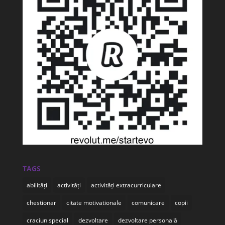
TAGS
abilități
activități
activități extracurriculare
chestionar
citate motivationale
comunicare
copii
craciun special
dezvoltare
dezvoltare personală