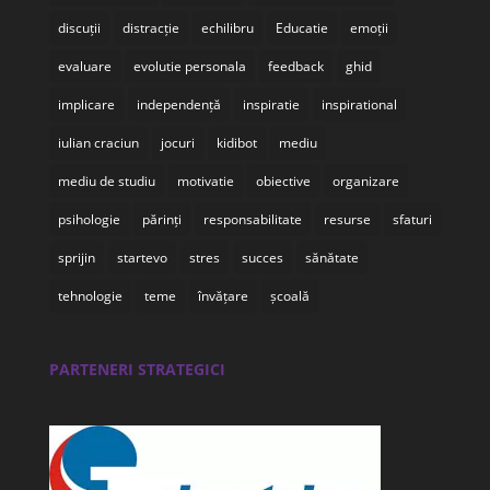
discuții
distracție
echilibru
Educatie
emoții
evaluare
evolutie personala
feedback
ghid
implicare
independență
inspiratie
inspirational
iulian craciun
jocuri
kidibot
mediu
mediu de studiu
motivatie
obiective
organizare
psihologie
părinți
responsabilitate
resurse
sfaturi
sprijin
startevo
stres
succes
sănătate
tehnologie
teme
învățare
școală
PARTENERI STRATEGICI