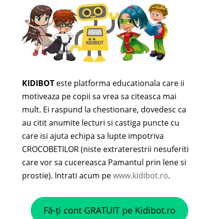
KIDIBOT
este platforma educationala care ii
motiveaza pe copii sa vrea sa citeasca mai
mult. Ei raspund la chestionare, dovedesc ca
au citit anumite lecturi si castiga puncte cu
care isi ajuta echipa sa lupte impotriva
CROCOBETILOR (niste extraterestrii nesuferiti
care vor sa cucereasca Pamantul prin lene si
prostie). Intrati acum pe
www.kidibot.ro
.
Fă-ți cont GRATUIT pe Kidibot.ro