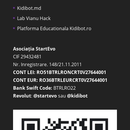
Kidibot.md
Lab Vianu Hack
Platforma Educationala Kidibot.ro
Asociația StartEvo
CIF 29432481
Nr. Inregistrare. 148/21.11.2011
CONT LEI: RO51BTRLRONCRT0V27644001
CONT EUR: RO36BTRLEURCRT0V27644001
Bank Swift Code:
BTRLRO22
Revolut
:
@startevo
sau
@kidibot