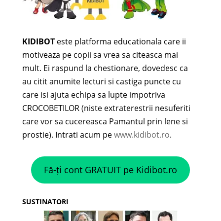
KIDIBOT
este platforma educationala care ii
motiveaza pe copii sa vrea sa citeasca mai
mult. Ei raspund la chestionare, dovedesc ca
au citit anumite lecturi si castiga puncte cu
care isi ajuta echipa sa lupte impotriva
CROCOBETILOR (niste extraterestrii nesuferiti
care vor sa cucereasca Pamantul prin lene si
prostie). Intrati acum pe
www.kidibot.ro
.
Fă-ți cont GRATUIT pe Kidibot.ro
SUSTINATORI