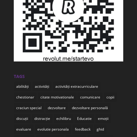
TAGS
abilități
activități
activități extracurriculare
chestionar
citate motivationale
comunicare
copii
craciun special
dezvoltare
dezvoltare personală
discuții
distracție
echilibru
Educatie
emoții
evaluare
evolutie personala
feedback
ghid