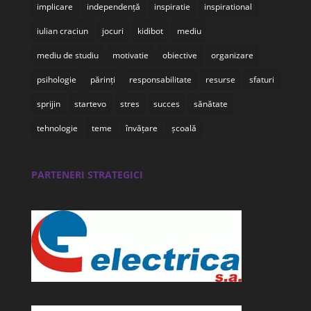
implicare
independență
inspiratie
inspirational
iulian craciun
jocuri
kidibot
mediu
mediu de studiu
motivatie
obiective
organizare
psihologie
părinți
responsabilitate
resurse
sfaturi
sprijin
startevo
stres
succes
sănătate
tehnologie
teme
învățare
școală
PARTENERI STRATEGICI