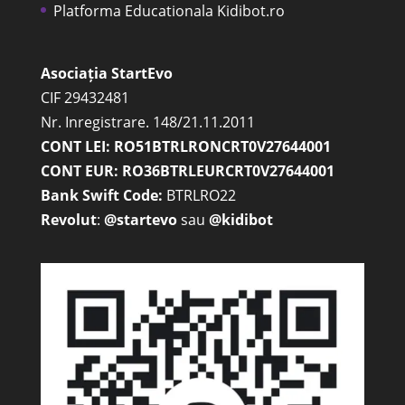
Platforma Educationala Kidibot.ro
Asociația StartEvo
CIF 29432481
Nr. Inregistrare. 148/21.11.2011
CONT LEI: RO51BTRLRONCRT0V27644001
CONT EUR: RO36BTRLEURCRT0V27644001
Bank Swift Code:
BTRLRO22
Revolut
:
@startevo
sau
@kidibot