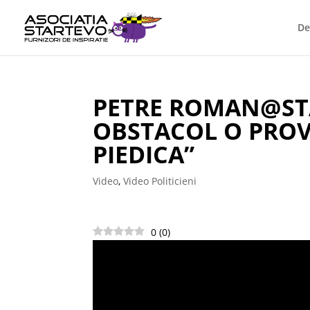
De
PETRE ROMAN@STA
OBSTACOL O PROV
PIEDICA”
Video
,
Video Politicieni
0
(
0
)