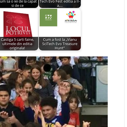
um sa o iei de la capat
Tech Evo Fest editia a II-
si de ce
a,…
Castiga 5 carti faine,
Cum a fost la „Vianu
ultimele din editia
SciTech Evo Treasure
originala!
Hunt”