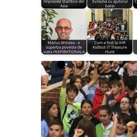
Impresiile StartEvo din
Evolutia cu ajutorul
C
Asia
batei
Marius Brinzea - o
Cum a fost la IHR
superba poveste de
Kidibot IT Treasure
viata INSPIRATIONALA
Hunt