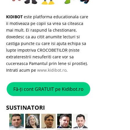
KIDIBOT
este platforma educationala care
ii motiveaza pe copii sa vrea sa citeasca
mai mult. Ei raspund la chestionare,
dovedesc ca au citit anumite lecturi si
castiga puncte cu care isi ajuta echipa sa
lupte impotriva CROCOBETILOR (niste
extraterestrii nesuferiti care vor sa
cucereasca Pamantul prin lene si prostie).
Intrati acum pe
www.kidibot.ro
.
Fă-ți cont GRATUIT pe Kidibot.ro
SUSTINATORI