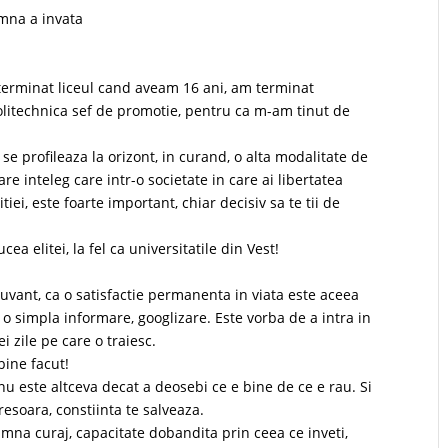
amna a invata
terminat liceul cand aveam 16 ani, am terminat
litechnica sef de promotie, pentru ca m-am tinut de
se profileaza la orizont, in curand, o alta modalitate de
care inteleg care intr-o societate in care ai libertatea
tiei, este foarte important, chiar decisiv sa te tii de
a elitei, la fel ca universitatile din Vest!
uvant, ca o satisfactie permanenta in viata este aceea
de o simpla informare, googlizare. Este vorba de a intra in
i zile pe care o traiesc.
bine facut!
nu este altceva decat a deosebi ce e bine de ce e rau. Si
esoara, constiinta te salveaza.
amna curaj, capacitate dobandita prin ceea ce inveti,