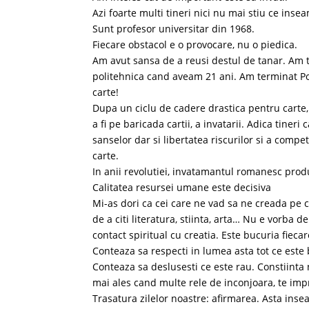
Azi foarte multi tineri nici nu mai stiu ce inse
Sunt profesor universitar din 1968.
Fiecare obstacol e o provocare, nu o piedica.
Am avut sansa de a reusi destul de tanar. Am 
politehnica cand aveam 21 ani. Am terminat Po
carte!
Dupa un ciclu de cadere drastica pentru carte, 
a fi pe baricada cartii, a invatarii. Adica tineri 
sanselor dar si libertatea riscurilor si a competi
carte.
In anii revolutiei, invatamantul romanesc produce
Calitatea resursei umane este decisiva
Mi-as dori ca cei care ne vad sa ne creada pe c
de a citi literatura, stiinta, arta… Nu e vorba 
contact spiritual cu creatia. Este bucuria fiecare
Conteaza sa respecti in lumea asta tot ce este 
Conteaza sa deslusesti ce este rau. Constiinta 
mai ales cand multe rele de inconjoara, te impr
Trasatura zilelor noastre: afirmarea. Asta inse