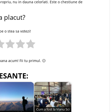
 propriu, nu in dauna celorlati. Este o chestiune de
a placut?
pe o stea sa votezi!
pana acum! Fii tu primul. 🙂
ESANTE:
Cum a fost la Vianu Sci