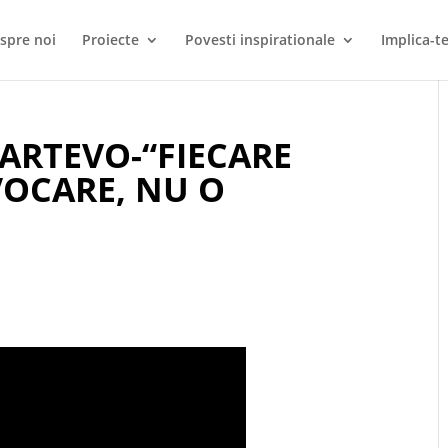
spre noi
Proiecte
Povesti inspirationale
Implica-te
RTEVO-“FIECARE
OCARE, NU O