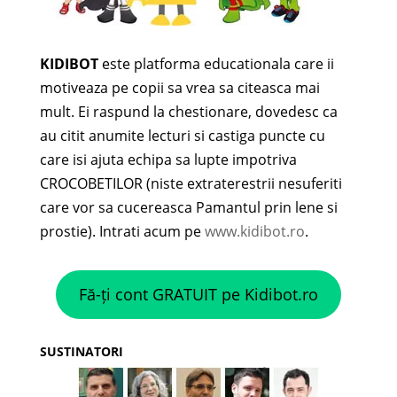
KIDIBOT
este platforma educationala care ii
motiveaza pe copii sa vrea sa citeasca mai
mult. Ei raspund la chestionare, dovedesc ca
au citit anumite lecturi si castiga puncte cu
care isi ajuta echipa sa lupte impotriva
CROCOBETILOR (niste extraterestrii nesuferiti
care vor sa cucereasca Pamantul prin lene si
prostie). Intrati acum pe
www.kidibot.ro
.
Fă-ți cont GRATUIT pe Kidibot.ro
SUSTINATORI