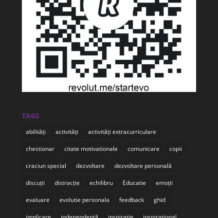
TAGS
abilități
activități
activități extracurriculare
chestionar
citate motivationale
comunicare
copii
craciun special
dezvoltare
dezvoltare personală
discuții
distracție
echilibru
Educatie
emoții
evaluare
evolutie personala
feedback
ghid
implicare
independență
inspiratie
inspirational