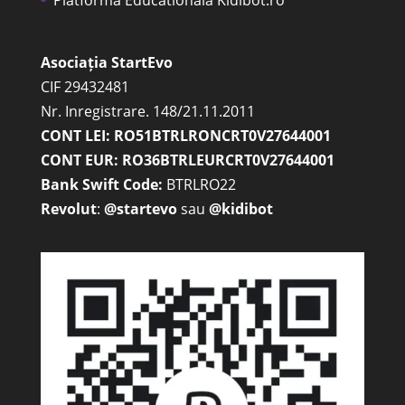
Platforma Educationala Kidibot.ro
Asociația StartEvo
CIF 29432481
Nr. Inregistrare. 148/21.11.2011
CONT LEI: RO51BTRLRONCRT0V27644001
CONT EUR: RO36BTRLEURCRT0V27644001
Bank Swift Code:
BTRLRO22
Revolut
:
@startevo
sau
@kidibot