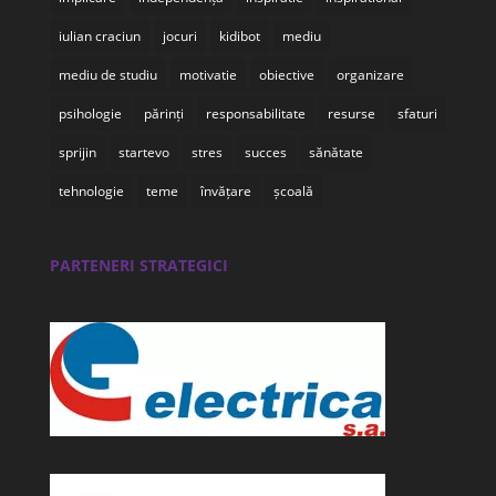
iulian craciun
jocuri
kidibot
mediu
mediu de studiu
motivatie
obiective
organizare
psihologie
părinți
responsabilitate
resurse
sfaturi
sprijin
startevo
stres
succes
sănătate
tehnologie
teme
învățare
școală
PARTENERI STRATEGICI