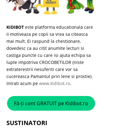
KIDIBOT
este platforma educationala care
ii motiveaza pe copii sa vrea sa citeasca
mai mult. Ei raspund la chestionare,
dovedesc ca au citit anumite lecturi si
castiga puncte cu care isi ajuta echipa sa
lupte impotriva CROCOBETILOR (niste
extraterestrii nesuferiti care vor sa
cucereasca Pamantul prin lene si prostie).
Intrati acum pe
www.kidibot.ro
.
Fă-ți cont GRATUIT pe Kidibot.ro
SUSTINATORI