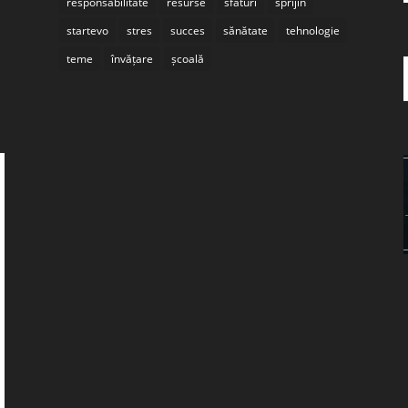
responsabilitate
resurse
sfaturi
sprijin
startevo
stres
succes
sănătate
tehnologie
teme
învățare
școală