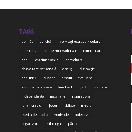
TAGS
abilități
activități
activități extracurriculare
chestionar
citate motivationale
comunicare
copii
craciun special
dezvoltare
dezvoltare personală
discuții
distracție
echilibru
Educatie
emoții
evaluare
evolutie personala
feedback
ghid
implicare
independență
inspiratie
inspirational
iulian craciun
jocuri
kidibot
mediu
mediu de studiu
motivatie
obiective
organizare
psihologie
părinți