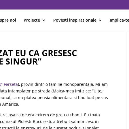
spre noi
Proiecte
Povesti inspirationale
Implica-te
AT EU CA GRESESC
E SINGUR”
o” Ferseta
), provin dintr-o familie monoparentala. Mi-am
 odata intamplator pe strada (Maica-mea imi zice: “Uite,
ribunal, ca nu platea pensia alimentara si l-au luat pe sus
n America.
era, asa ca ne era extrem de greu cu banii. Eu toata
cu nasul Ploiesti-Bucuresti, a trebuit sa muncesc in
structii la engros-uri, de la curatat poduri si spalat