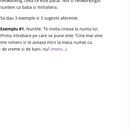
networking, ceea ce este pacat. Noi si networkingul
suntem ca baba si mitraliera.
Sa dau 3 exemple si 3 sugestii aferente:
Exemplu #1.
Nuntile. Te invita cineva la nunta lui.
Prima intrebare pe care se pune este “Cine mai vine
 vine nimeni si te aseaza mirii la masa numai cu
e de vreme si de bani, nu?
(more…)