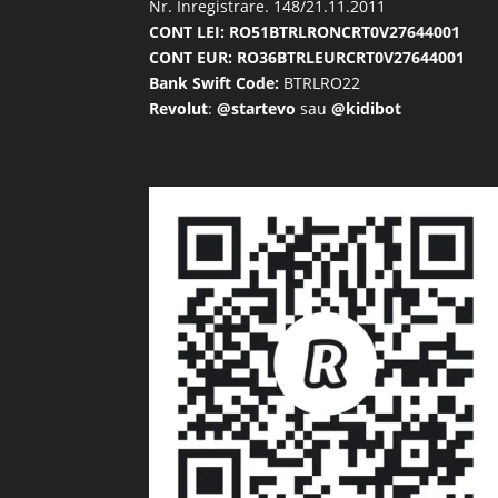
Nr. Inregistrare. 148/21.11.2011
CONT LEI: RO51BTRLRONCRT0V27644001
CONT EUR: RO36BTRLEURCRT0V27644001
Bank Swift Code:
BTRLRO22
Revolut
:
@startevo
sau
@kidibot