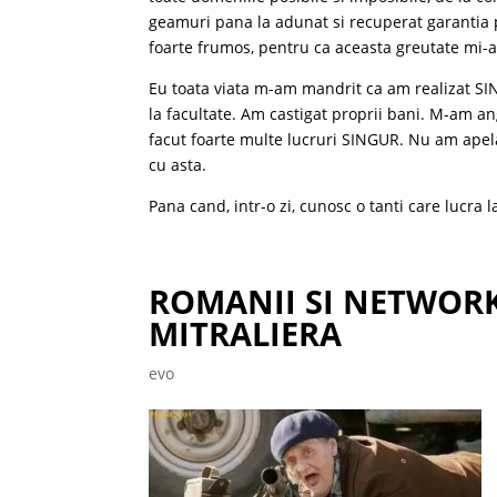
geamuri pana la adunat si recuperat garantia pe
foarte frumos, pentru ca aceasta greutate mi-a
Eu toata viata m-am mandrit ca am realizat SI
la facultate. Am castigat proprii bani. M-am a
facut foarte multe lucruri SINGUR. Nu am apela
cu asta.
Pana cand, intr-o zi, cunosc o tanti care lucra
ROMANII SI NETWORK
MITRALIERA
evo