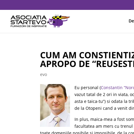
De
CUM AM CONSTIENTIZ
APROPO DE “REUSEST
evo
Eu personal (
Constantin “Nor
vazut tatal de 2 ori in viata,
asta e taica-tu”) si odata la t
de la Otopeni cand a venit di
In plus, maica-mea a fost som
facultatea am mers cu trenul 
toate domeniile posibile si imposibile, de la con