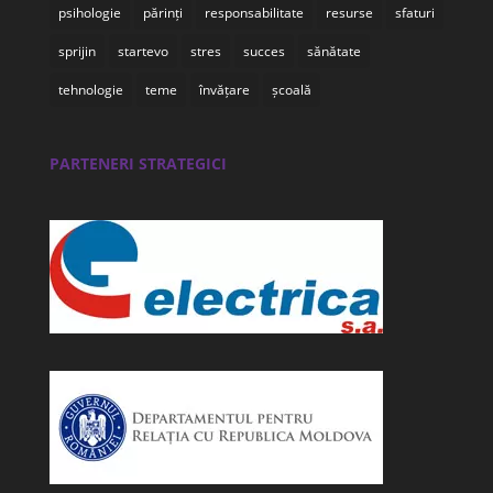
psihologie
părinți
responsabilitate
resurse
sfaturi
sprijin
startevo
stres
succes
sănătate
tehnologie
teme
învățare
școală
PARTENERI STRATEGICI