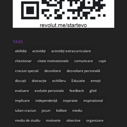
TAGS
abilități
activități
activități extracurriculare
chestionar
citate motivationale
comunicare
copii
craciun special
dezvoltare
dezvoltare personală
discuții
distracție
echilibru
Educatie
emoții
evaluare
evolutie personala
feedback
ghid
implicare
independență
inspiratie
inspirational
iulian craciun
jocuri
kidibot
mediu
mediu de studiu
motivatie
obiective
organizare