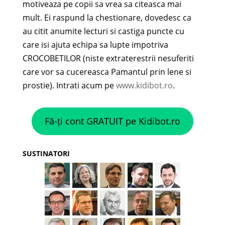
motiveaza pe copii sa vrea sa citeasca mai
mult. Ei raspund la chestionare, dovedesc ca
au citit anumite lecturi si castiga puncte cu
care isi ajuta echipa sa lupte impotriva
CROCOBETILOR (niste extraterestrii nesuferiti
care vor sa cucereasca Pamantul prin lene si
prostie). Intrati acum pe
www.kidibot.ro
.
Fă-ți cont GRATUIT pe Kidibot.ro
SUSTINATORI