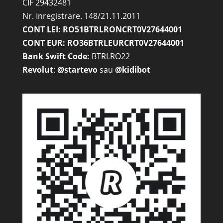
CIF 29432481
Nr. Inregistrare. 148/21.11.2011
CONT LEI: RO51BTRLRONCRT0V27644001
CONT EUR: RO36BTRLEURCRT0V27644001
Bank Swift Code:
BTRLRO22
Revolut
:
@startevo
sau
@kidibot