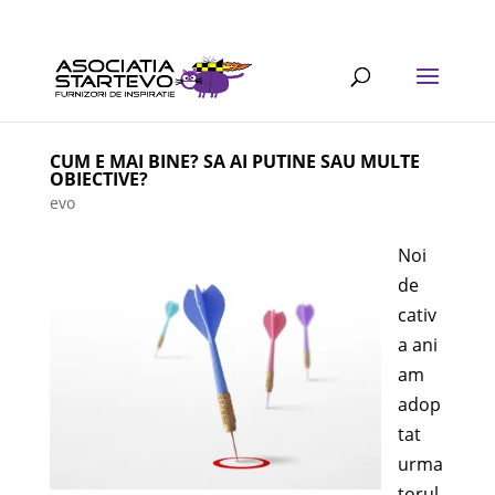
CUM E MAI BINE? SA AI PUTINE SAU MULTE
OBIECTIVE?
evo
Noi
de
cativ
a ani
am
adop
tat
urma
torul