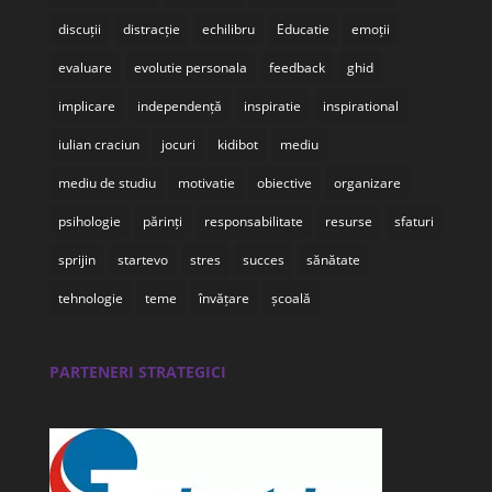
discuții
distracție
echilibru
Educatie
emoții
evaluare
evolutie personala
feedback
ghid
implicare
independență
inspiratie
inspirational
iulian craciun
jocuri
kidibot
mediu
mediu de studiu
motivatie
obiective
organizare
psihologie
părinți
responsabilitate
resurse
sfaturi
sprijin
startevo
stres
succes
sănătate
tehnologie
teme
învățare
școală
PARTENERI STRATEGICI