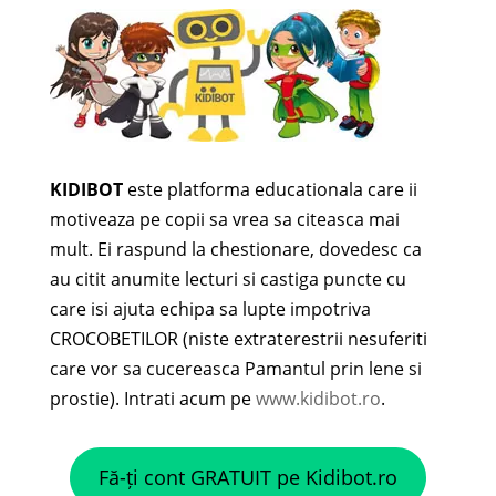
KIDIBOT
este platforma educationala care ii
motiveaza pe copii sa vrea sa citeasca mai
mult. Ei raspund la chestionare, dovedesc ca
au citit anumite lecturi si castiga puncte cu
care isi ajuta echipa sa lupte impotriva
CROCOBETILOR (niste extraterestrii nesuferiti
care vor sa cucereasca Pamantul prin lene si
prostie). Intrati acum pe
www.kidibot.ro
.
Fă-ți cont GRATUIT pe Kidibot.ro