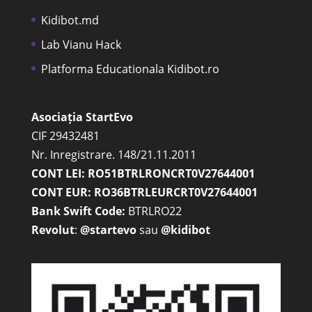
Kidibot.md
Lab Vianu Hack
Platforma Educationala Kidibot.ro
Asociația StartEvo
CIF 29432481
Nr. Inregistrare. 148/21.11.2011
CONT LEI: RO51BTRLRONCRT0V27644001
CONT EUR: RO36BTRLEURCRT0V27644001
Bank Swift Code:
BTRLRO22
Revolut
:
@startevo
sau
@kidibot