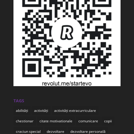
TAGS
abilități
activități
activități extracurriculare
chestionar
citate motivationale
comunicare
copii
craciun special
dezvoltare
dezvoltare personală