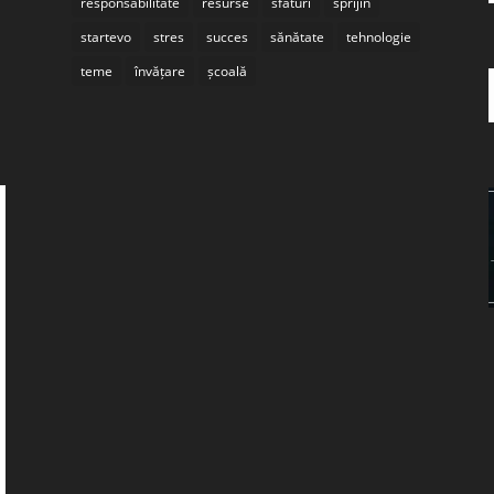
responsabilitate
resurse
sfaturi
sprijin
startevo
stres
succes
sănătate
tehnologie
teme
învățare
școală