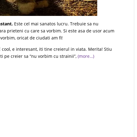
stant.
Este cel mai sanatos lucru. Trebuie sa nu
ara prieteni cu care sa vorbim. Si este asa de usor acum
orbim, oricat de ciudati am fi!
ol, e interesant, iti tine creierul in viata. Merita! Stiu
ti pe creier sa “nu vorbim cu strainii”,
(more…)