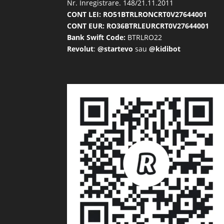
Nr. Inregistrare. 148/21.11.2011
CONT LEI: RO51BTRLRONCRT0V27644001
CONT EUR: RO36BTRLEURCRT0V27644001
Bank Swift Code:
BTRLRO22
Revolut
:
@startevo
sau
@kidibot