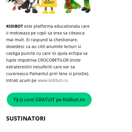
KIDIBOT
este platforma educationala care
ii motiveaza pe copii sa vrea sa citeasca
mai mult. Ei raspund la chestionare,
dovedesc ca au citit anumite lecturi si
castiga puncte cu care isi ajuta echipa sa
lupte impotriva CROCOBETILOR (niste
extraterestrii nesuferiti care vor sa
cucereasca Pamantul prin lene si prostie).
Intrati acum pe
www.kidibot.ro
.
Fă-ți cont GRATUIT pe Kidibot.ro
SUSTINATORI