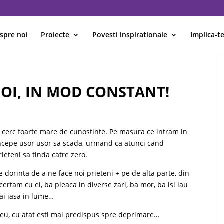
spre noi
Proiecte
Povesti inspirationale
Implica-te
OI, IN MOD CONSTANT!
un cerc foarte mare de cunostinte. Pe masura ce intram in
 incepe usor usor sa scada, urmand ca atunci cand
ieteni sa tinda catre zero.
 dorinta de a ne face noi prieteni + pe de alta parte, din
certam cu ei, ba pleaca in diverse zari, ba mor, ba isi iau
mai iasa in lume…
 greu, cu atat esti mai predispus spre deprimare…