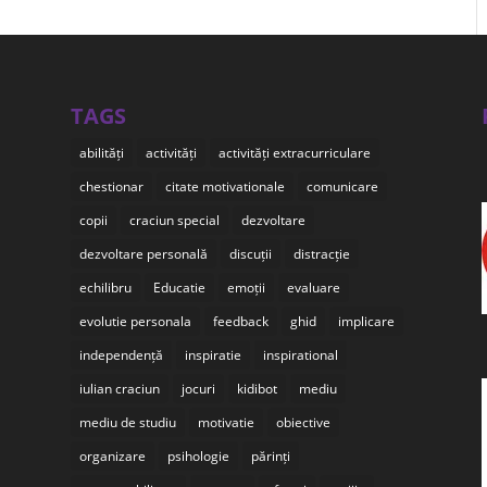
TAGS
abilități
activități
activități extracurriculare
chestionar
citate motivationale
comunicare
copii
craciun special
dezvoltare
dezvoltare personală
discuții
distracție
echilibru
Educatie
emoții
evaluare
evolutie personala
feedback
ghid
implicare
independență
inspiratie
inspirational
iulian craciun
jocuri
kidibot
mediu
mediu de studiu
motivatie
obiective
organizare
psihologie
părinți