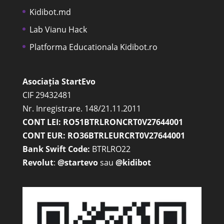
Kidibot.md
Lab Vianu Hack
Platforma Educationala Kidibot.ro
Asociația StartEvo
CIF 29432481
Nr. Inregistrare. 148/21.11.2011
CONT LEI: RO51BTRLRONCRT0V27644001
CONT EUR: RO36BTRLEURCRT0V27644001
Bank Swift Code:
BTRLRO22
Revolut
:
@startevo
sau
@kidibot