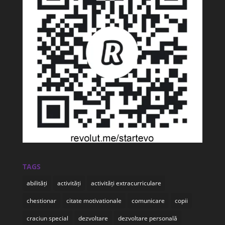
TAGS
abilități
activități
activități extracurriculare
chestionar
citate motivationale
comunicare
copii
craciun special
dezvoltare
dezvoltare personală