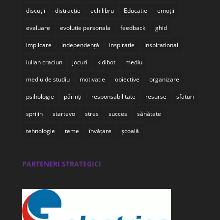
discuții
distracție
echilibru
Educatie
emoții
evaluare
evolutie personala
feedback
ghid
implicare
independență
inspiratie
inspirational
iulian craciun
jocuri
kidibot
mediu
mediu de studiu
motivatie
obiective
organizare
psihologie
părinți
responsabilitate
resurse
sfaturi
sprijin
startevo
stres
succes
sănătate
tehnologie
teme
învățare
școală
PARTENERI STRATEGICI