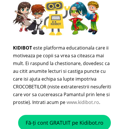
KIDIBOT
este platforma educationala care ii
motiveaza pe copii sa vrea sa citeasca mai
mult. Ei raspund la chestionare, dovedesc ca
au citit anumite lecturi si castiga puncte cu
care isi ajuta echipa sa lupte impotriva
CROCOBETILOR (niste extraterestrii nesuferiti
care vor sa cucereasca Pamantul prin lene si
prostie). Intrati acum pe
www.kidibot.ro
.
Fă-ți cont GRATUIT pe Kidibot.ro