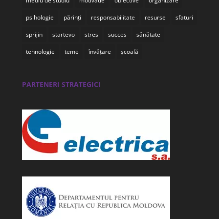
mediu de studiu
motivatie
obiective
organizare
psihologie
părinți
responsabilitate
resurse
sfaturi
sprijin
startevo
stres
succes
sănătate
tehnologie
teme
învățare
școală
PARTENERI STRATEGICI