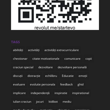
TAGS
abilități
activități
activități extracurriculare
chestionar
citate motivationale
comunicare
copii
craciun special
dezvoltare
dezvoltare personală
discuții
distracție
echilibru
Educatie
emoții
evaluare
evolutie personala
feedback
ghid
implicare
independență
inspiratie
inspirational
iulian craciun
jocuri
kidibot
mediu