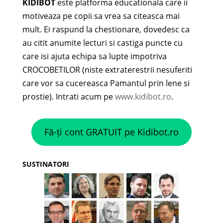
KIDIBOT
este platforma educationala care ii
motiveaza pe copii sa vrea sa citeasca mai
mult. Ei raspund la chestionare, dovedesc ca
au citit anumite lecturi si castiga puncte cu
care isi ajuta echipa sa lupte impotriva
CROCOBETILOR (niste extraterestrii nesuferiti
care vor sa cucereasca Pamantul prin lene si
prostie). Intrati acum pe
www.kidibot.ro
.
Fă-ți cont GRATUIT pe Kidibot.ro
SUSTINATORI