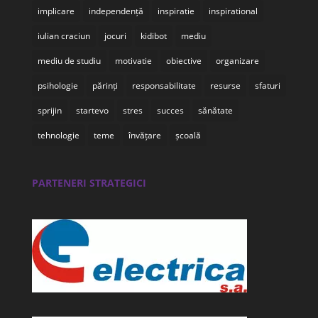
implicare
independență
inspiratie
inspirational
iulian craciun
jocuri
kidibot
mediu
mediu de studiu
motivatie
obiective
organizare
psihologie
părinți
responsabilitate
resurse
sfaturi
sprijin
startevo
stres
succes
sănătate
tehnologie
teme
învățare
școală
PARTENERI STRATEGICI