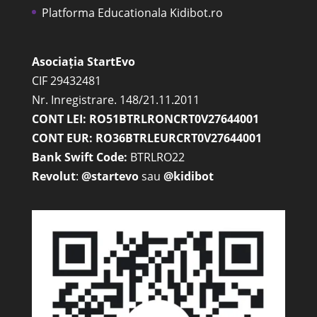
Platforma Educationala Kidibot.ro
Asociația StartEvo
CIF 29432481
Nr. Inregistrare. 148/21.11.2011
CONT LEI: RO51BTRLRONCRT0V27644001
CONT EUR: RO36BTRLEURCRT0V27644001
Bank Swift Code:
BTRLRO22
Revolut
:
@startevo
sau
@kidibot