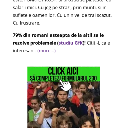
salarii mici. Cu jeg pe strazi, prin munti, si in
sufletele oamenilor. Cu un nivel de trai scazut.
Cu frustrare.
79% din romani asteapta de la altii sa le
rezolve problemele (
studiu GfK
)!
Cititi-l, ca e
interesant.
(more…)