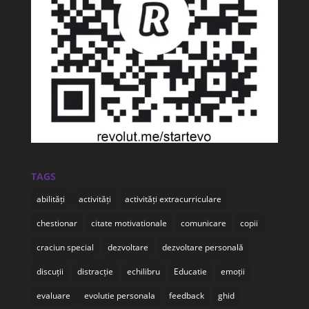
TAGS
abilități
activități
activități extracurriculare
chestionar
citate motivationale
comunicare
copii
craciun special
dezvoltare
dezvoltare personală
discuții
distracție
echilibru
Educatie
emoții
evaluare
evolutie personala
feedback
ghid