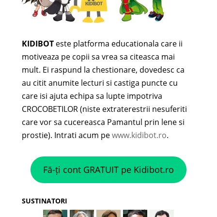
KIDIBOT
este platforma educationala care ii
motiveaza pe copii sa vrea sa citeasca mai
mult. Ei raspund la chestionare, dovedesc ca
au citit anumite lecturi si castiga puncte cu
care isi ajuta echipa sa lupte impotriva
CROCOBETILOR (niste extraterestrii nesuferiti
care vor sa cucereasca Pamantul prin lene si
prostie). Intrati acum pe
www.kidibot.ro
.
Fă-ți cont GRATUIT pe Kidibot.ro
SUSTINATORI