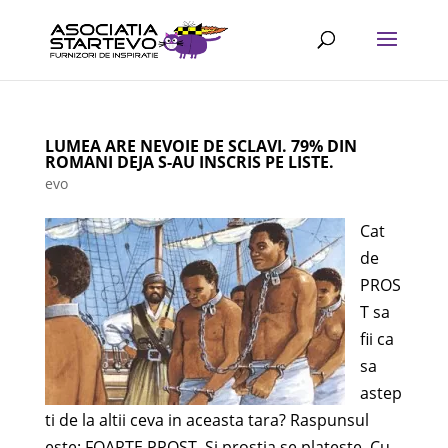
LUMEA ARE NEVOIE DE SCLAVI. 79% DIN
ROMANI DEJA S-AU INSCRIS PE LISTE.
evo
Cat
de
PROS
T sa
fii ca
sa
astep
ti de la altii ceva in aceasta tara? Raspunsul
este: FOARTE PROST. Si prostia se plateste. Cu