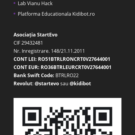
Lab Vianu Hack
Platforma Educationala Kidibot.ro
Asociația StartEvo
CIF 29432481
Nr. Inregistrare. 148/21.11.2011
CONT LEI: RO51BTRLRONCRT0V27644001
CONT EUR: RO36BTRLEURCRT0V27644001
Bank Swift Code:
BTRLRO22
Revolut
:
@startevo
sau
@kidibot