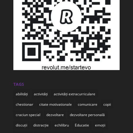
TAGS
abilități
activități
activități extracurriculare
chestionar
citate motivationale
comunicare
copii
craciun special
dezvoltare
dezvoltare personală
discuții
distracție
echilibru
Educatie
emoții