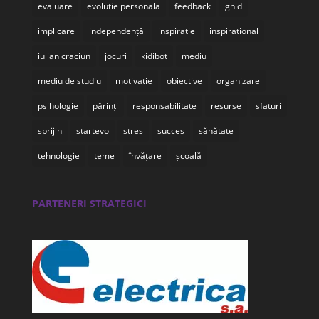
evaluare
evolutie personala
feedback
ghid
implicare
independență
inspiratie
inspirational
iulian craciun
jocuri
kidibot
mediu
mediu de studiu
motivatie
obiective
organizare
psihologie
părinți
responsabilitate
resurse
sfaturi
sprijin
startevo
stres
succes
sănătate
tehnologie
teme
învățare
școală
PARTENERI STRATEGICI