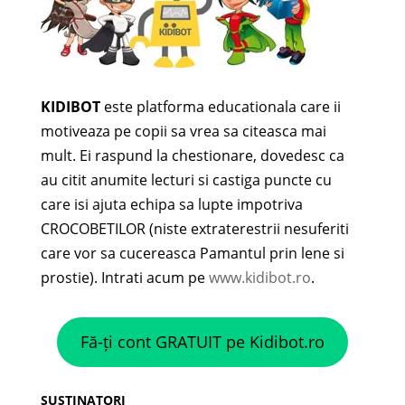
KIDIBOT
este platforma educationala care ii
motiveaza pe copii sa vrea sa citeasca mai
mult. Ei raspund la chestionare, dovedesc ca
au citit anumite lecturi si castiga puncte cu
care isi ajuta echipa sa lupte impotriva
CROCOBETILOR (niste extraterestrii nesuferiti
care vor sa cucereasca Pamantul prin lene si
prostie). Intrati acum pe
www.kidibot.ro
.
Fă-ți cont GRATUIT pe Kidibot.ro
SUSTINATORI