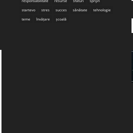
responsabilitate
resurse
sfaturi
sprijin
startevo
stres
succes
sănătate
tehnologie
teme
învățare
școală