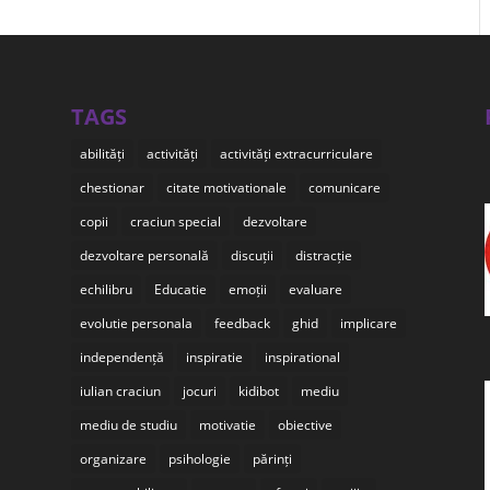
TAGS
abilități
activități
activități extracurriculare
chestionar
citate motivationale
comunicare
copii
craciun special
dezvoltare
dezvoltare personală
discuții
distracție
echilibru
Educatie
emoții
evaluare
evolutie personala
feedback
ghid
implicare
independență
inspiratie
inspirational
iulian craciun
jocuri
kidibot
mediu
mediu de studiu
motivatie
obiective
organizare
psihologie
părinți