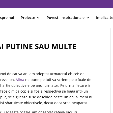
spre noi
Proiecte
Povesti inspirationale
Implica-te
AI PUTINE SAU MULTE
Noi de cativa ani am adoptat urmatorul obicei: de
revelion,
Alina
ne pune pe toti sa scriem pe o foaie de
hartie obiectivele pe anul urmator. Pe urma fiecare isi
face o mica copie si foaia respectiva se baga intr-un
plic, se sigileaza si se deschide peste un an. Nimeni nu
isi sharuieste obiectivele, decat daca vrea neaparat.
Cu aceasta ocazie, am observat cateva lucruri