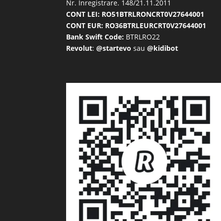
Nr. Inregistrare. 148/21.11.2011
CONT LEI: RO51BTRLRONCRT0V27644001
CONT EUR: RO36BTRLEURCRT0V27644001
Bank Swift Code:
BTRLRO22
Revolut
:
@startevo
sau
@kidibot