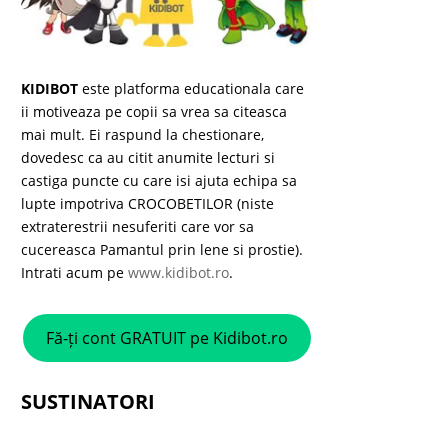
KIDIBOT
este platforma educationala care
ii motiveaza pe copii sa vrea sa citeasca
mai mult. Ei raspund la chestionare,
dovedesc ca au citit anumite lecturi si
castiga puncte cu care isi ajuta echipa sa
lupte impotriva CROCOBETILOR (niste
extraterestrii nesuferiti care vor sa
cucereasca Pamantul prin lene si prostie).
Intrati acum pe
www.kidibot.ro
.
Fă-ți cont GRATUIT pe Kidibot.ro
SUSTINATORI