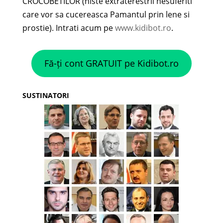
CROCOBETILOR (niste extraterestrii nesuferiti
care vor sa cucereasca Pamantul prin lene si
prostie). Intrati acum pe
www.kidibot.ro
.
Fă-ți cont GRATUIT pe Kidibot.ro
SUSTINATORI