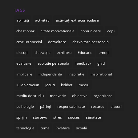
TAGS
abilități
activități
activități extracurriculare
chestionar
citate motivationale
comunicare
copii
craciun special
dezvoltare
dezvoltare personală
discuții
distracție
echilibru
Educatie
emoții
evaluare
evolutie personala
feedback
ghid
implicare
independență
inspiratie
inspirational
iulian craciun
jocuri
kidibot
mediu
mediu de studiu
motivatie
obiective
organizare
psihologie
părinți
responsabilitate
resurse
sfaturi
sprijin
startevo
stres
succes
sănătate
tehnologie
teme
învățare
școală