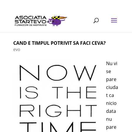
CAND E TIMPUL POTRIVIT SA FACI CEVA?
evo
Nu vi
se
pare
ciuda
t ca
nicio
data
nu
pare