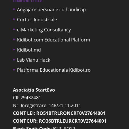
LINKURI UTILE
Angajare persoane cu handicap
Corturi Industriale
e-Marketing Consultancy
Kidibot.com Educational Platform
Kidibot.md
Lab Vianu Hack
Platforma Educationala Kidibot.ro
Asociația StartEvo
CIF 29432481
Nr. Inregistrare. 148/21.11.2011
CONT LEI: RO51BTRLRONCRT0V27644001
CONT EUR: RO36BTRLEURCRT0V27644001
Bank Swift Code:
BTRLRO22