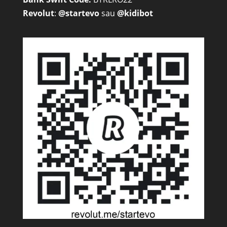
Revolut
:
@startevo
sau
@kidibot