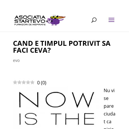
CAND E TIMPUL POTRIVIT SA
FACI CEVA?
evo
0
(
0
)
Nu vi
se
pare
ciuda
t ca