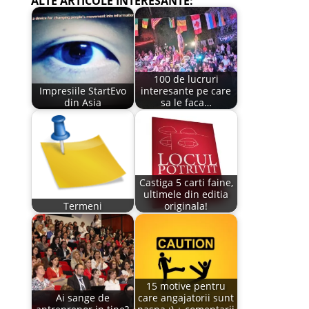
ALTE ARTICOLE INTERESANTE:
100 de lucruri
Impresiile StartEvo
interesante pe care
din Asia
sa le faca…
Castiga 5 carti faine,
ultimele din editia
Termeni
originala!
15 motive pentru
Ai sange de
care angajatorii sunt