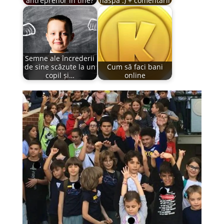
antreprenor in tine?
naspa :) + comentarii
Semne ale încrederii
de sine scăzute la un
Cum să faci bani
copil și…
online