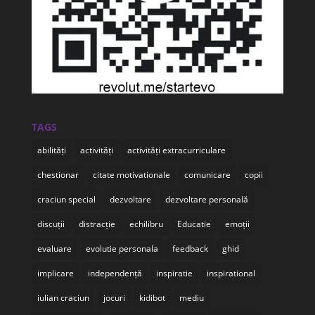
TAGS
abilități
activități
activități extracurriculare
chestionar
citate motivationale
comunicare
copii
craciun special
dezvoltare
dezvoltare personală
discuții
distracție
echilibru
Educatie
emoții
evaluare
evolutie personala
feedback
ghid
implicare
independență
inspiratie
inspirational
iulian craciun
jocuri
kidibot
mediu