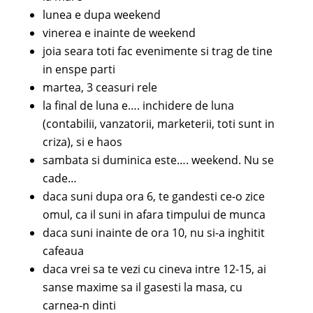
lunea e dupa weekend
vinerea e inainte de weekend
joia seara toti fac evenimente si trag de tine
in enspe parti
martea, 3 ceasuri rele
la final de luna e…. inchidere de luna
(contabilii, vanzatorii, marketerii, toti sunt in
criza), si e haos
sambata si duminica este…. weekend. Nu se
cade…
daca suni dupa ora 6, te gandesti ce-o zice
omul, ca il suni in afara timpului de munca
daca suni inainte de ora 10, nu si-a inghitit
cafeaua
daca vrei sa te vezi cu cineva intre 12-15, ai
sanse maxime sa il gasesti la masa, cu
carnea-n dinti