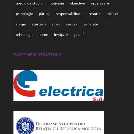
mediu de studiu
motivatie
obiective
organizare
psihologie
părinți
responsabilitate
resurse
sfaturi
sprijin
startevo
stres
succes
sănătate
tehnologie
teme
învățare
școală
PARTENERI STRATEGICI