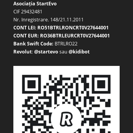
Asociația StartEvo
CIF 29432481
Nr. Inregistrare. 148/21.11.2011
CONT LEI: RO51BTRLRONCRT0V27644001
CONT EUR: RO36BTRLEURCRT0V27644001
Bank Swift Code:
BTRLRO22
Revolut
:
@startevo
sau
@kidibot