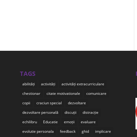
TAGS
abilități
activități
activități extracurriculare
chestionar
citate motivationale
comunicare
copii
craciun special
dezvoltare
dezvoltare personală
discuții
distracție
echilibru
Educatie
emoții
evaluare
evolutie personala
feedback
ghid
implicare