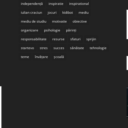
independență
inspiratie
inspirational
iulian craciun
jocuri
kidibot
mediu
mediu de studiu
motivatie
obiective
organizare
psihologie
părinți
responsabilitate
resurse
sfaturi
sprijin
startevo
stres
succes
sănătate
tehnologie
teme
învățare
școală