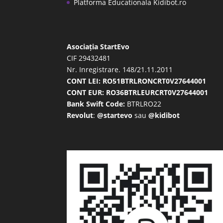
Platforma Educationala Kidibot.ro
Asociația StartEvo
CIF 29432481
Nr. Inregistrare. 148/21.11.2011
CONT LEI: RO51BTRLRONCRT0V27644001
CONT EUR: RO36BTRLEURCRT0V27644001
Bank Swift Code:
BTRLRO22
Revolut
:
@startevo
sau
@kidibot