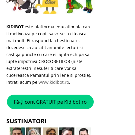
KIDIBOT
este platforma educationala care
ii motiveaza pe copii sa vrea sa citeasca
mai mult. Ei raspund la chestionare,
dovedesc ca au citit anumite lecturi si
castiga puncte cu care isi ajuta echipa sa
lupte impotriva CROCOBETILOR (niste
extraterestrii nesuferiti care vor sa
cucereasca Pamantul prin lene si prostie).
Intrati acum pe
www.kidibot.ro
.
Fă-ți cont GRATUIT pe Kidibot.ro
SUSTINATORI