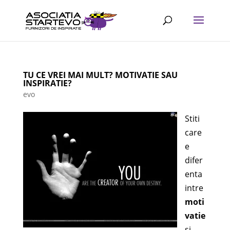
TU CE VREI MAI MULT? MOTIVATIE SAU
INSPIRATIE?
evo
Stiti
care
e
difer
enta
intre
moti
vatie
si