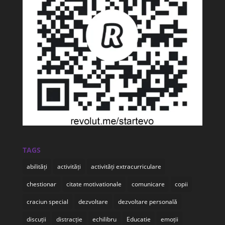
TAGS
abilități
activități
activități extracurriculare
chestionar
citate motivationale
comunicare
copii
craciun special
dezvoltare
dezvoltare personală
discuții
distracție
echilibru
Educatie
emoții