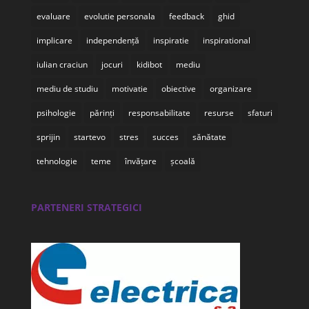
evaluare
evolutie personala
feedback
ghid
implicare
independență
inspiratie
inspirational
iulian craciun
jocuri
kidibot
mediu
mediu de studiu
motivatie
obiective
organizare
psihologie
părinți
responsabilitate
resurse
sfaturi
sprijin
startevo
stres
succes
sănătate
tehnologie
teme
învățare
școală
PARTENERI STRATEGICI