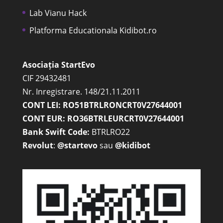
Lab Vianu Hack
Platforma Educationala Kidibot.ro
Asociația StartEvo
CIF 29432481
Nr. Inregistrare. 148/21.11.2011
CONT LEI: RO51BTRLRONCRT0V27644001
CONT EUR: RO36BTRLEURCRT0V27644001
Bank Swift Code:
BTRLRO22
Revolut
:
@startevo
sau
@kidibot