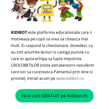
KIDIBOT
este platforma educationala care ii
motiveaza pe copii sa vrea sa citeasca mai
mult. Ei raspund la chestionare, dovedesc ca
au citit anumite lecturi si castiga puncte cu
care isi ajuta echipa sa lupte impotriva
CROCOBETILOR (niste extraterestrii nesuferiti
care vor sa cucereasca Pamantul prin lene si
prostie). Intrati acum pe
www.kidibot.ro
.
Fă-ți cont GRATUIT pe Kidibot.ro