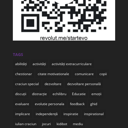
TAGS
abilități
activități
activități extracurriculare
chestionar
citate motivationale
comunicare
copii
craciun special
dezvoltare
dezvoltare personală
discuții
distracție
echilibru
Educatie
emoții
evaluare
evolutie personala
feedback
ghid
implicare
independență
inspiratie
inspirational
iulian craciun
jocuri
kidibot
mediu