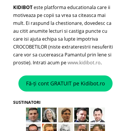
KIDIBOT
este platforma educationala care ii
motiveaza pe copii sa vrea sa citeasca mai
mult. Ei raspund la chestionare, dovedesc ca
au citit anumite lecturi si castiga puncte cu
care isi ajuta echipa sa lupte impotriva
CROCOBETILOR (niste extraterestrii nesuferiti
care vor sa cucereasca Pamantul prin lene si
prostie). Intrati acum pe
www.kidibot.ro
.
Fă-ți cont GRATUIT pe Kidibot.ro
SUSTINATORI