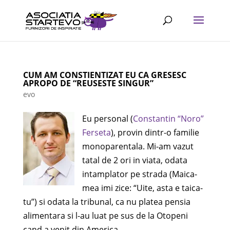
CUM AM CONSTIENTIZAT EU CA GRESESC
APROPO DE “REUSESTE SINGUR”
evo
Eu personal (
Constantin “Noro”
Ferseta
), provin dintr-o familie
monoparentala. Mi-am vazut
tatal de 2 ori in viata, odata
intamplator pe strada (Maica-
mea imi zice: “Uite, asta e taica-
tu”) si odata la tribunal, ca nu platea pensia
alimentara si l-au luat pe sus de la Otopeni
cand a venit din America.