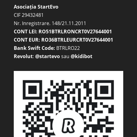
Asociația StartEvo
CIF 29432481
Nr. Inregistrare. 148/21.11.2011
CONT LEI: RO51BTRLRONCRT0V27644001
CONT EUR: RO36BTRLEURCRT0V27644001
Bank Swift Code:
BTRLRO22
Revolut
:
@startevo
sau
@kidibot