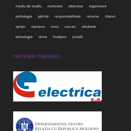
mediu de studiu
motivatie
obiective
organizare
psihologie
părinți
responsabilitate
resurse
sfaturi
sprijin
startevo
stres
succes
sănătate
tehnologie
teme
învățare
școală
PARTENERI STRATEGICI