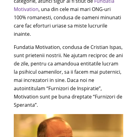
categorie, atunci sigur ai fi stiut de
Fundatia
Motivation
, una din cele mai mari ONG-uri
100% romanesti, condusa de oameni minunati
care fac eforturi uriase sa miste lucrurile
inainte.
Fundatia Motivation, condusa de Cristian Ispas,
sunt prietenii nostrii. Ne ajutam reciproc de ani
de zile, pentru ca amandoua entitatile lucram
la psihicul oamenilor, sa ii facem mai puternici,
mai increzatori in sine. Daca noi ne
autointitulam “Furnizori de Inspiratie”,
Motivation sunt pe buna dreptate “Furnizori de
Speranta”.