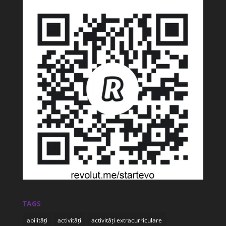
TAGS
abilități
activități
activități extracurriculare