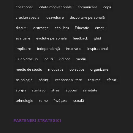
chestionar
citate motivationale
comunicare
copii
craciun special
dezvoltare
dezvoltare personală
discuții
distracție
echilibru
Educatie
emoții
evaluare
evolutie personala
feedback
ghid
implicare
independență
inspiratie
inspirational
iulian craciun
jocuri
kidibot
mediu
mediu de studiu
motivatie
obiective
organizare
psihologie
părinți
responsabilitate
resurse
sfaturi
sprijin
startevo
stres
succes
sănătate
tehnologie
teme
învățare
școală
PARTENERI STRATEGICI