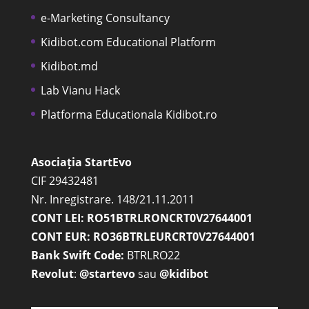
e-Marketing Consultancy
Kidibot.com Educational Platform
Kidibot.md
Lab Vianu Hack
Platforma Educationala Kidibot.ro
Asociația StartEvo
CIF 29432481
Nr. Inregistrare. 148/21.11.2011
CONT LEI: RO51BTRLRONCRT0V27644001
CONT EUR: RO36BTRLEURCRT0V27644001
Bank Swift Code:
BTRLRO22
Revolut
:
@startevo
sau
@kidibot