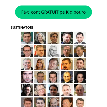
Fă-ți cont GRATUIT pe Kidibot.ro
SUSTINATORI