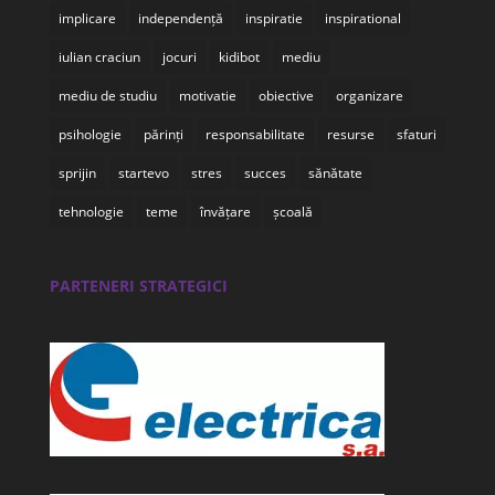
implicare
independență
inspiratie
inspirational
iulian craciun
jocuri
kidibot
mediu
mediu de studiu
motivatie
obiective
organizare
psihologie
părinți
responsabilitate
resurse
sfaturi
sprijin
startevo
stres
succes
sănătate
tehnologie
teme
învățare
școală
PARTENERI STRATEGICI