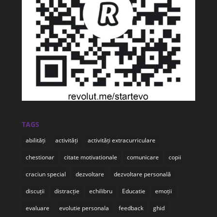
TAGS
abilități
activități
activități extracurriculare
chestionar
citate motivationale
comunicare
copii
craciun special
dezvoltare
dezvoltare personală
discuții
distracție
echilibru
Educatie
emoții
evaluare
evolutie personala
feedback
ghid