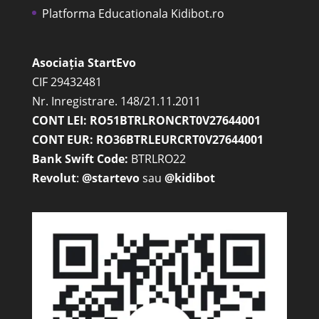
Platforma Educationala Kidibot.ro
Asociația StartEvo
CIF 29432481
Nr. Inregistrare. 148/21.11.2011
CONT LEI: RO51BTRLRONCRT0V27644001
CONT EUR: RO36BTRLEURCRT0V27644001
Bank Swift Code:
BTRLRO22
Revolut
:
@startevo
sau
@kidibot