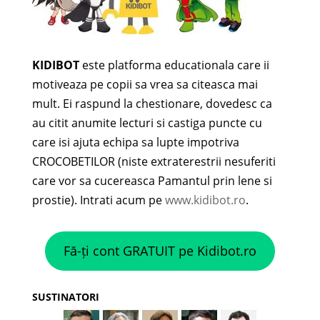
KIDIBOT
este platforma educationala care ii
motiveaza pe copii sa vrea sa citeasca mai
mult. Ei raspund la chestionare, dovedesc ca
au citit anumite lecturi si castiga puncte cu
care isi ajuta echipa sa lupte impotriva
CROCOBETILOR (niste extraterestrii nesuferiti
care vor sa cucereasca Pamantul prin lene si
prostie). Intrati acum pe
www.kidibot.ro
.
Fă-ți cont GRATUIT pe Kidibot.ro
SUSTINATORI