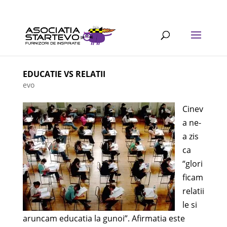
EDUCATIE VS RELATII
evo
Cinev
a ne-
a zis
ca
“glori
ficam
relatii
le si
aruncam educatia la gunoi”. Afirmatia este