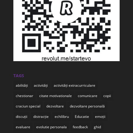
TAGS
abilități
activități
activități extracurriculare
chestionar
citate motivationale
comunicare
copii
craciun special
dezvoltare
dezvoltare personală
discuții
distracție
echilibru
Educatie
emoții
evaluare
evolutie personala
feedback
ghid