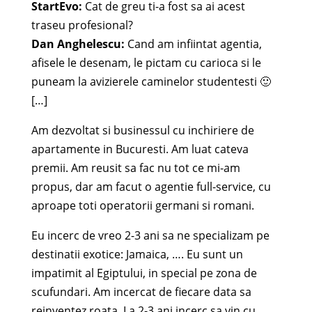
StartEvo:
Cat de greu ti-a fost sa ai acest
traseu profesional?
Dan Anghelescu:
Cand am infiintat agentia,
afisele le desenam, le pictam cu carioca si le
puneam la avizierele caminelor studentesti 🙂
[…]
Am dezvoltat si businessul cu inchiriere de
apartamente in Bucuresti. Am luat cateva
premii. Am reusit sa fac nu tot ce mi-am
propus, dar am facut o agentie full-service, cu
aproape toti operatorii germani si romani.
Eu incerc de vreo 2-3 ani sa ne specializam pe
destinatii exotice: Jamaica, …. Eu sunt un
impatimit al Egiptului, in special pe zona de
scufundari. Am incercat de fiecare data sa
reinventez roata. La 2-3 ani incerc sa vin cu