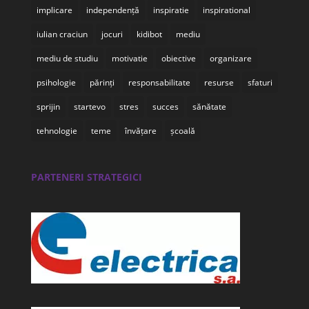
implicare
independență
inspiratie
inspirational
iulian craciun
jocuri
kidibot
mediu
mediu de studiu
motivatie
obiective
organizare
psihologie
părinți
responsabilitate
resurse
sfaturi
sprijin
startevo
stres
succes
sănătate
tehnologie
teme
învățare
școală
PARTENERI STRATEGICI