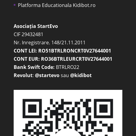
Platforma Educationala Kidibot.ro
Asociația StartEvo
CIF 29432481
Nr. Inregistrare. 148/21.11.2011
CONT LEI: RO51BTRLRONCRT0V27644001
CONT EUR: RO36BTRLEURCRT0V27644001
Bank Swift Code:
BTRLRO22
Revolut
:
@startevo
sau
@kidibot