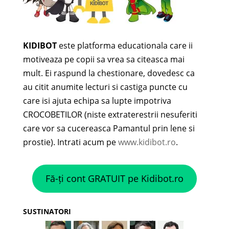
KIDIBOT
este platforma educationala care ii
motiveaza pe copii sa vrea sa citeasca mai
mult. Ei raspund la chestionare, dovedesc ca
au citit anumite lecturi si castiga puncte cu
care isi ajuta echipa sa lupte impotriva
CROCOBETILOR (niste extraterestrii nesuferiti
care vor sa cucereasca Pamantul prin lene si
prostie). Intrati acum pe
www.kidibot.ro
.
Fă-ți cont GRATUIT pe Kidibot.ro
SUSTINATORI