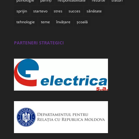
psihologie
părinți
responsabilitate
resurse
sfaturi
sprijin
startevo
stres
succes
sănătate
tehnologie
teme
învățare
școală
PARTENERI STRATEGICI