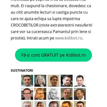
mult. Ei raspund la chestionare, dovedesc ca
au citit anumite lecturi si castiga puncte cu
care isi ajuta echipa sa lupte impotriva
CROCOBETILOR (niste extraterestrii nesuferiti
care vor sa cucereasca Pamantul prin lene si
prostie). Intrati acum pe
www.kidibot.ro
.
Fă-ți cont GRATUIT pe Kidibot.ro
SUSTINATORI