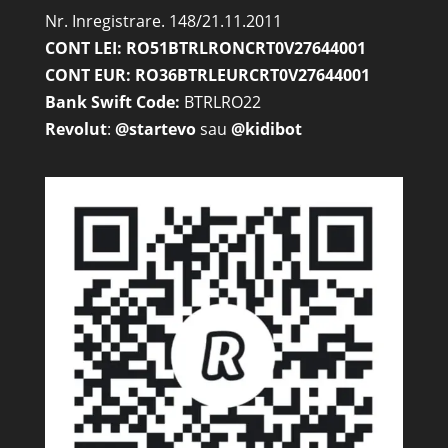
Nr. Inregistrare. 148/21.11.2011
CONT LEI: RO51BTRLRONCRT0V27644001
CONT EUR: RO36BTRLEURCRT0V27644001
Bank Swift Code:
BTRLRO22
Revolut
:
@startevo
sau
@kidibot