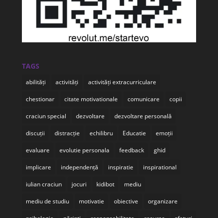
TAGS
abilități
activități
activități extracurriculare
chestionar
citate motivationale
comunicare
copii
craciun special
dezvoltare
dezvoltare personală
discuții
distracție
echilibru
Educatie
emoții
evaluare
evolutie personala
feedback
ghid
implicare
independență
inspiratie
inspirational
iulian craciun
jocuri
kidibot
mediu
mediu de studiu
motivatie
obiective
organizare