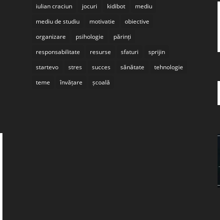
iulian craciun
jocuri
kidibot
mediu
mediu de studiu
motivatie
obiective
organizare
psihologie
părinți
responsabilitate
resurse
sfaturi
sprijin
startevo
stres
succes
sănătate
tehnologie
teme
învățare
școală