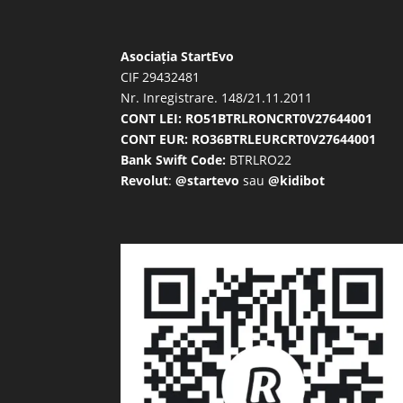
Asociația StartEvo
CIF 29432481
Nr. Inregistrare. 148/21.11.2011
CONT LEI: RO51BTRLRONCRT0V27644001
CONT EUR: RO36BTRLEURCRT0V27644001
Bank Swift Code:
BTRLRO22
Revolut
:
@startevo
sau
@kidibot