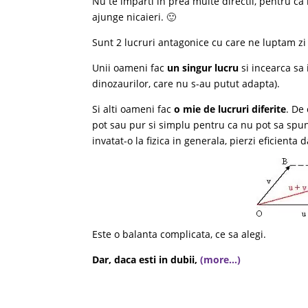
Nu te imparti in prea multe directii, pentru ca i
ajunge nicaieri. 🙂
Sunt 2 lucruri antagonice cu care ne luptam zi
Unii oameni fac
un singur lucru
si incearca sa 
dinozaurilor, care nu s-au putut adapta).
Si alti oameni fac
o mie de lucruri diferite
. De
pot sau pur si simplu pentru ca nu pot sa spu
invatat-o la fizica in generala, pierzi eficienta 
Este o balanta complicata, ce sa alegi.
Dar, daca esti in dubii,
(more…)