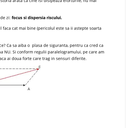
storia arata ca cine isi disipeaza eforturile, nu mai
 de zi:
focus si dispersia riscului.
il faca cat mai bine (pericolul este sa ii astepte soarta
 ce? Ca sa aiba o plasa de siguranta, pentru ca cred ca
na NU. Si conform regulii paralelogramului, pe care am
daca ai doua forte care trag in sensuri diferite.